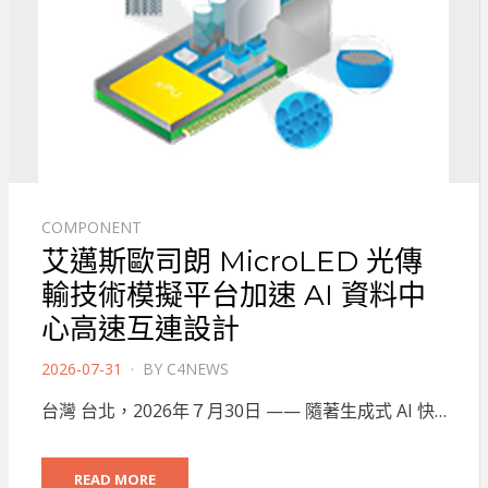
COMPONENT
艾邁斯歐司朗 MicroLED 光傳
輸技術模擬平台加速 AI 資料中
心高速互連設計
POSTED
2026-07-31
BY
C4NEWS
ON
台灣 台北，2026年７月30日 —— 隨著生成式 AI 快…
READ MORE