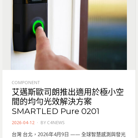
COMPONENT
艾邁斯歐司朗推出適用於極小空
間的均勻光效解決方案
SMARTLED Pure 0201
POSTED
2026-04-12
BY
C4NEWS
ON
台灣 台北，2026年4月9日 —— 全球智慧感測與發光