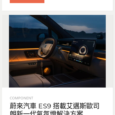
COMPONENT
蔚來汽車 ES9 搭載艾邁斯歐司
朗新一代氣氛燈解決方案