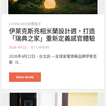
CONSUMER消費電子
伊萊克斯亮相米蘭設計週，打造
「瑞典之家」重新定義感官體驗
POSTED
2026-04-22
BY
C4NEWS
ON
2026年4月22日，台北訊 —全球家電領導品牌伊萊克
斯（E…
READ MORE