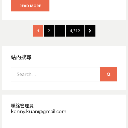
READ MORE
文
PAGE
PAGE
PAGE
NEXT
1
2
...
4,312
章
PAGE
分
頁
站內搜尋
Search
for:
SEARCH
聯絡管理員
kenny.kuan@gmail.com