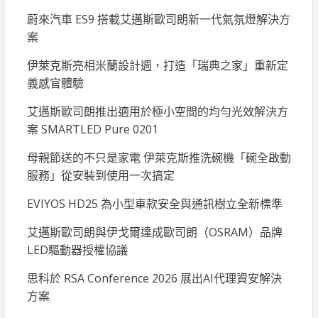
蔚來汽車 ES9 搭載艾邁斯歐司朗新一代氣氛燈解決方
案
伊萊克斯亮相米蘭設計週，打造「瑞典之家」重新定
義感官體驗
艾邁斯歐司朗推出適用於極小空間的均勻光效解決方
案 SMARTLED Pure 0201
母親節送的不只是家電 伊萊克斯推洗碗機「碗全啟動
服務」從安裝到使用一次搞定
EVIYOS HD25 為小型車款安全與通訊樹立全新標準
艾邁斯歐司朗與伊戈爾達成歐司朗（OSRAM）品牌
LED驅動器授權協議
思科於 RSA Conference 2026 展出AI代理資安解決
方案