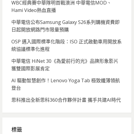
WBC經典賽中華隊明首戰澳洲 中華電信MOD、
Hami Video熱血直播
中華電信公布Samsung Galaxy S26系列購機資費即
日起開放網路門市限量預購
OSP 邁入國際標準化階段：ISO 正式啟動車用開放系
統協議標準化進程
中華電信 HiNet 30《為愛前行的光》品牌形象影片
獲雙國際影展肯定
AI 驅動智慧創作！Lenovo Yoga Tab 極致纖薄領航
登台
思科推出全新思科360合作夥伴計畫 攜手共建AI時代
標籤