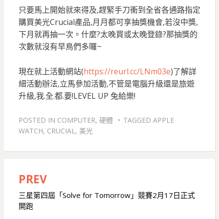
只要馬上開始就來得及,趕緊手刀衝到全省各通路指定
購買美光Crucial產品,月月都可享抽獎機會,若沒中獎,
下月就再抽一次。什麼?太晚買或太晚登錄?那抽獎的
次數就沒有早鳥們多囉~
現在就上活動網站(
https://reurl.cc/LNm03e
)了解詳
細活動辦法,立馬參加活動,不管是電腦升級還是旅遊
升級,我.全.都.要!LEVEL UP 兔給樂!
POSTED IN
COMPUTER
,
硬體
TAGGED
APPLE
WATCH
,
CRUCIAL
,
美光
PREV
文
章
三星第四屆「Solve for Tomorrow」競賽2月17日正式
開跑
導