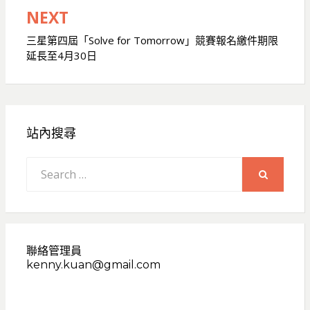
覽
NEXT
三星第四屆「Solve for Tomorrow」競賽報名繳件期限
延長至4月30日
站內搜尋
Search
for:
SEARCH
聯絡管理員
kenny.kuan@gmail.com