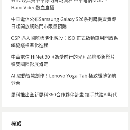
WBC經典賽中華隊明首戰澳洲 中華電信MOD、
Hami Video熱血直播
中華電信公布Samsung Galaxy S26系列購機資費即
日起開放網路門市限量預購
OSP 邁入國際標準化階段：ISO 正式啟動車用開放系
統協議標準化進程
中華電信 HiNet 30《為愛前行的光》品牌形象影片
獲雙國際影展肯定
AI 驅動智慧創作！Lenovo Yoga Tab 極致纖薄領航
登台
思科推出全新思科360合作夥伴計畫 攜手共建AI時代
標籤