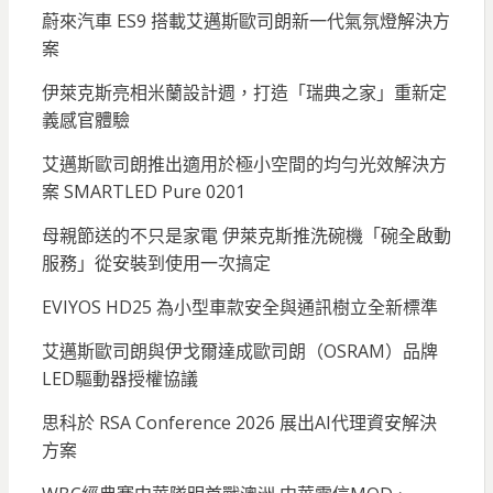
蔚來汽車 ES9 搭載艾邁斯歐司朗新一代氣氛燈解決方
案
伊萊克斯亮相米蘭設計週，打造「瑞典之家」重新定
義感官體驗
艾邁斯歐司朗推出適用於極小空間的均勻光效解決方
案 SMARTLED Pure 0201
母親節送的不只是家電 伊萊克斯推洗碗機「碗全啟動
服務」從安裝到使用一次搞定
EVIYOS HD25 為小型車款安全與通訊樹立全新標準
艾邁斯歐司朗與伊戈爾達成歐司朗（OSRAM）品牌
LED驅動器授權協議
思科於 RSA Conference 2026 展出AI代理資安解決
方案