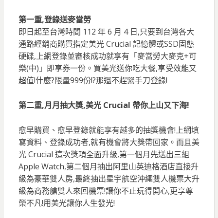
第一重,登錄送麥當勞
即日起至台灣時間 112 年 6 月 4 日,只要到台灣各大
通路經銷商購買指定美光 Crucial 記憶體或SSD固態
硬碟,上網登錄並審核成功就享有「麥當勞大麥克+可
樂(中)」即享券一份。買美光送你吃大餐,享受效能又
超值!什麼?限量999份!?那還不趕緊手刀登錄!
第二重,月月抽大獎,美光 Crucial 帶你上山又下海!
愈早購買、愈早登錄就能享有越多的抽獎機會!上網填
寫資料、登錄成功者,就有機會將大獎帶回家。而且美
光 Crucial 這次獎項全面升級,第一個月先送出三組
Apple Watch,第二個月抽出阿里山英迪格酒店直接升
級為豪華雙人房,最終抽出星宇航空沖繩雙人機票大升
級為商務艙雙人來回機票!讓你不止玩得開心,更享尊
榮不凡!用美光讓你人生發光!