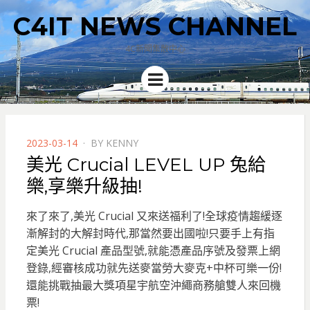
C4IT NEWS CHANNEL
4C新聞集散中心
Menu
POSTED
2023-03-14
BY
KENNY
ON
美光 Crucial LEVEL UP 兔給
樂,享樂升級抽!
來了來了,美光 Crucial 又來送福利了!全球疫情趨緩逐
漸解封的大解封時代,那當然要出國啦!只要手上有指
定美光 Crucial 產品型號,就能憑產品序號及發票上網
登錄,經審核成功就先送麥當勞大麥克+中杯可樂一份!
還能挑戰抽最大獎項星宇航空沖繩商務艙雙人來回機
票!