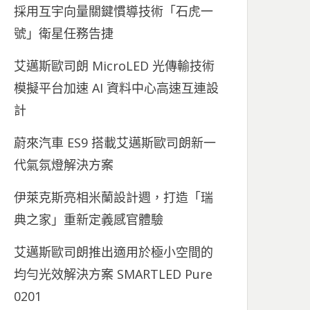
採用互宇向量關鍵慣導技術「石虎一
號」衛星任務告捷
艾邁斯歐司朗 MicroLED 光傳輸技術
模擬平台加速 AI 資料中心高速互連設
計
蔚來汽車 ES9 搭載艾邁斯歐司朗新一
代氣氛燈解決方案
伊萊克斯亮相米蘭設計週，打造「瑞
典之家」重新定義感官體驗
艾邁斯歐司朗推出適用於極小空間的
均勻光效解決方案 SMARTLED Pure
0201