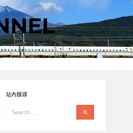
NNEL
站內搜尋
Search
SEARCH
for: