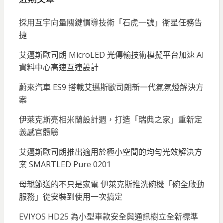
採用互宇向量關鍵慣導技術「石虎一號」衛星任務告
捷
艾邁斯歐司朗 MicroLED 光傳輸技術模擬平台加速 AI
資料中心高速互連設計
蔚來汽車 ES9 搭載艾邁斯歐司朗新一代氣氛燈解決方
案
伊萊克斯亮相米蘭設計週，打造「瑞典之家」重新定
義感官體驗
艾邁斯歐司朗推出適用於極小空間的均勻光效解決方
案 SMARTLED Pure 0201
母親節送的不只是家電 伊萊克斯推洗碗機「碗全啟動
服務」從安裝到使用一次搞定
EVIYOS HD25 為小型車款安全與通訊樹立全新標準