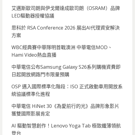
艾邁斯歐司朗與伊戈爾達成歐司朗（OSRAM）品牌
LED驅動器授權協議
思科於 RSA Conference 2026 展出AI代理資安解決
方案
WBC經典賽中華隊明首戰澳洲 中華電信MOD、
Hami Video熱血直播
中華電信公布Samsung Galaxy S26系列購機資費即
日起開放網路門市限量預購
OSP 邁入國際標準化階段：ISO 正式啟動車用開放系
統協議標準化進程
中華電信 HiNet 30《為愛前行的光》品牌形象影片
獲雙國際影展肯定
AI 驅動智慧創作！Lenovo Yoga Tab 極致纖薄領航
登台