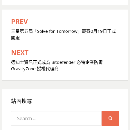
PREV
文
章
三星第五屆「Solve for Tomorrow」競賽2月19日正式
開跑
導
覽
NEXT
德知士資訊正式成為 Bitdefender 必特企業防毒
GravityZone 授權代理商
站內搜尋
Search
for:
SEARCH