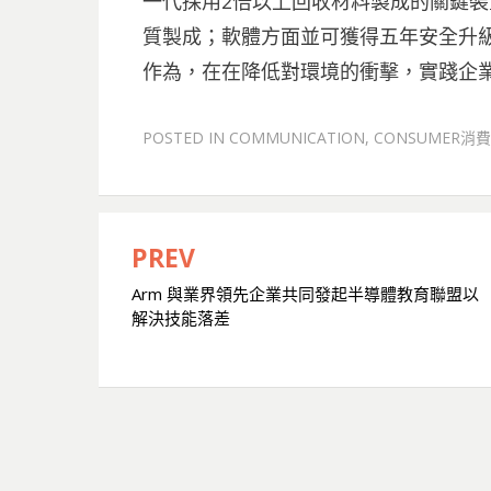
一代採用2倍以上回收材料製成的關鍵
質製成；軟體方面並可獲得五年安全升級
作為，在在降低對環境的衝擊，實踐企
POSTED IN
COMMUNICATION
,
CONSUMER消
PREV
文
Arm 與業界領先企業共同發起半導體教育聯盟以
章
解決技能落差
導
覽