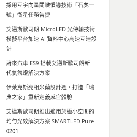
採用互宇向量關鍵慣導技術「石虎一
號」衛星任務告捷
艾邁斯歐司朗 MicroLED 光傳輸技術
模擬平台加速 AI 資料中心高速互連設
計
蔚來汽車 ES9 搭載艾邁斯歐司朗新一
代氣氛燈解決方案
伊萊克斯亮相米蘭設計週，打造「瑞
典之家」重新定義感官體驗
艾邁斯歐司朗推出適用於極小空間的
均勻光效解決方案 SMARTLED Pure
0201