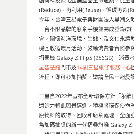
創新科技綠化整個產品生命週期，從生
(Reduce)、再利用(Reuse)、循環再造
今年，台灣三星電子與財團法人黑潮文
一台不限品牌的廢棄手機並完成登錄(註一
會，關懷海洋環境、生態、及文化永續
機回收循環月活動，鼓勵消費者實際參與
摺疊機 Galaxy Z Flip5 (256GB
星智慧館
門市及
14間三星維修服務中心
流程，即可參加抽獎，邀請全民一起愛
三星自2022年宣布全新環保方針「永續日常（Ev
遺餘力朝此願景邁進，積極將環保使命
原物料的取得、回收和廢棄處理，全面
為加碼抽獎的新一代摺疊旗艦 Galaxy 