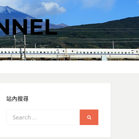
NNEL
站內搜尋
Search
SEARCH
for: