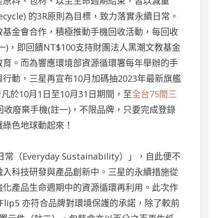
產原料、包材、以至生命週期結束，皆以減量
(Recycle) 的3R原則為目標，致力落實永續日常。
教基金會合作，積極推動手機回收活動，每回收
)，即回饋NT$100支持財團法人黑潮文教基金
教育。而為響應環境部資源循環署每年舉辦的手
行動，三星再宣布10月加碼抽2023年最新旗艦
)！消費者凡於10月1日至10月31日期間，至
全台75間三
回收廢棄手機(註一)，不限品牌，只要完成登錄
護綠色地球動起來！
eryday Sustainability）」，自此便不
融入科技研發與產品創新中。三星的永續措施從
強化產品生命週期中的資源循環再利用。此次作
Z Flip5 亦符合品牌對環境保護的承諾，除了較前