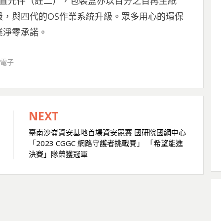
裝置元件（註二），包裝盒亦以百分之百再生紙
，與四代的OS作業系統升級。眾多用心的環保
業淨零承諾。
費電子
NEXT
臺南沙崙資安基地首場資安競賽 國研院國網中心
「2023 CGGC 網路守護者挑戰賽」 「希望能進
決賽」隊榮獲冠軍