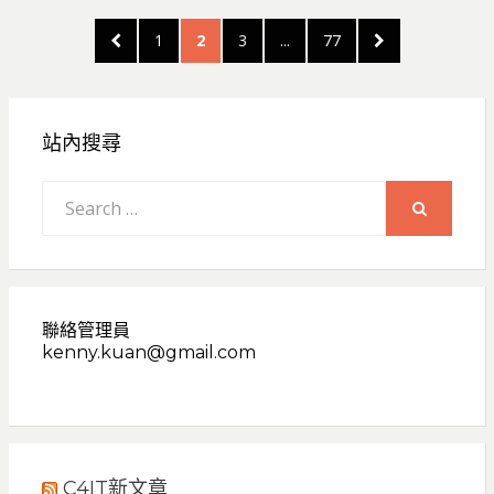
文
PREVIOUS
PAGE
PAGE
PAGE
PAGE
NEXT
1
2
3
...
77
章
PAGE
PAGE
分
頁
站內搜尋
Search
for:
SEARCH
聯絡管理員
kenny.kuan@gmail.com
C4IT新文章