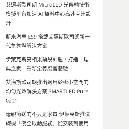
艾邁斯歐司朗 MicroLED 光傳輸技術
模擬平台加速 AI 資料中心高速互連設
計
蔚來汽車 ES9 搭載艾邁斯歐司朗新一
代氣氛燈解決方案
伊萊克斯亮相米蘭設計週，打造「瑞
典之家」重新定義感官體驗
艾邁斯歐司朗推出適用於極小空間的
均勻光效解決方案 SMARTLED Pure
0201
母親節送的不只是家電 伊萊克斯推洗
碗機「碗全啟動服務」從安裝到使用