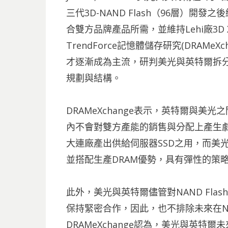
三代3D-NAND Flash（96層）開發
合雙方品牌產品所需，並維持Lehi廠3D 
TrendForce記憶體儲存研究(DRAMeXc
才逐漸成為主流，研判美光與英特爾拆分
規劃與結構。
DRAMeXchange表示，英特爾與美光
內不會對雙方產能的銷售與分配上產生
大連廠產出供給伺服器SSD之用，而美光則
並搭配生產DRAM優勢，具有彈性的策
此外，美光與英特爾儘管對NAND Flas
保持緊密合作，因此，也不排除未來在NA
DRAMeXchange認為，美光與英特爾