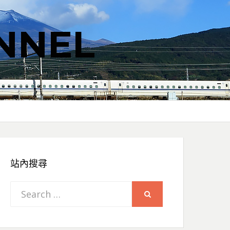
NNEL
站內搜尋
Search
SEARCH
for: