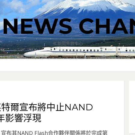
T NEWS CHA
4C新聞集散中心
與英特爾宣布將中止NAND
0年影響浮現
1月8日宣布其NAND Flash合作夥伴關係將於完成第