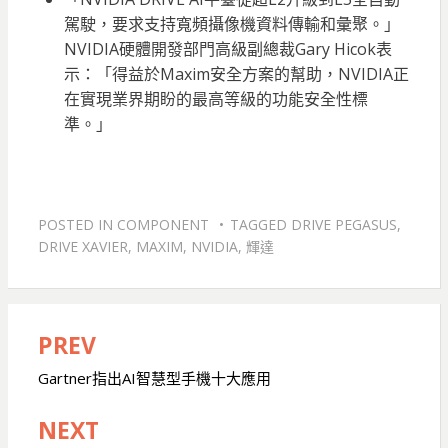
駕駛，要求支持寬頻攝像機資料傳輸和彙聚。」
NVIDIA硬體開發部門高級副總裁Gary Hicok表
示：「得益於Maxim安全方案的幫助，NVIDIA正
在實現業界期盼的最高等級的功能安全性標
準。」
POSTED IN
COMPONENT
TAGGED
DRIVE PEGASUS
,
DRIVE XAVIER
,
MAXIM
,
NVIDIA
,
輝達
PREV
文
章
Gartner指出AI智慧型手機十大應用
導
NEXT