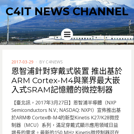
C4IT NEWS CHANNEL
4C新聞集散中心
Menu
POSTED
2017-03-29
BY
C4NEWS
ON
恩智浦針對穿戴式裝置 推出基於
ARM Cortex-M4與業界最大嵌
入式SRAM記憶體的微控制器
【臺北訊，2017年3月27日】恩智浦半導體（NXP
Semiconductors N.V.; NASDAQ: NXPI）宣佈推出基
於ARM® Cortex®-M4的新型Kinetis K27/K28微控
制器（MCU）系列，滿足穿戴式顯示應用領域日益
增長的需求。
最新的150 MHz Kinetis微控制器可在