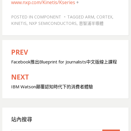
www.nxp.com/Kinetis/Kseries
。
POSTED IN
COMPONENT
TAGGED
ARM
,
CORTEX
,
KINETIS
,
NXP SEMICONDUCTORS
,
恩智浦半導體
PREV
文
章
Facebook推出Blueprint for Journalists中文版線上課程
導
NEXT
覽
IBM Watson顛覆認知時代下的消費者體驗
站內搜尋