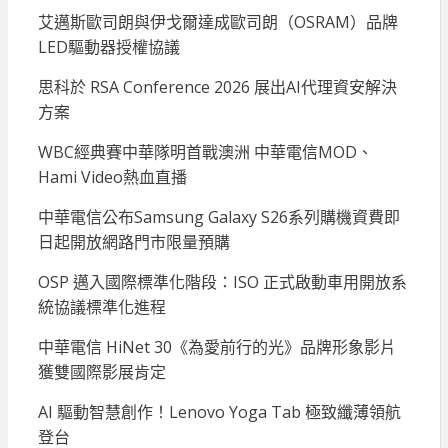
艾邁斯歐司朗與伊戈爾達成歐司朗（OSRAM）品牌
LED驅動器授權協議
思科於 RSA Conference 2026 展出AI代理資安解決
方案
WBC經典賽中華隊明首戰澳洲 中華電信MOD、
Hami Video熱血直播
中華電信公布Samsung Galaxy S26系列購機資費即
日起開放網路門市限量預購
OSP 邁入國際標準化階段：ISO 正式啟動車用開放系
統協議標準化進程
中華電信 HiNet 30《為愛前行的光》品牌形象影片
獲雙國際影展肯定
AI 驅動智慧創作！Lenovo Yoga Tab 極致纖薄領航
登台