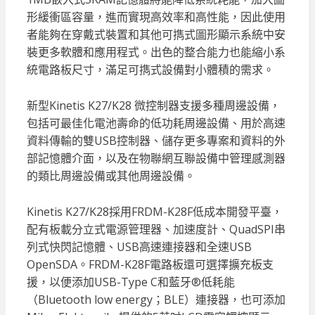
形緩衝區容量，進而實現高效率和高性能，因此使用
者能夠在穿戴式裝置和其他可擕式圖形顯示系統中安
裝更多軟體和應用程式。出色的整合能力也能縮小系
統電路板尺寸，滿足可擕式設備對小體積的需求。
新型Kinetis K27/K28 微控制器支援多種周邊設備，
包括可最佳化電池壽命的低功耗周邊設備、用於高速
資料傳輸的雙USB控制器、儲存更多專案和資料的外
部記憶體介面，以及在物聯網互聯設備中管理感測器
的類比周邊設備或其他周邊設備。
Kinetis K27/K28採用FRDM-K28F低成本開發平臺，
配有板載分立式電源管理器、加速度計、QuadSPI串
列式快閃記憶體、USB高速連接器和全速USB
OpenSDA。FRDM-K28F電路板還可選擇擴充板支
援，以便添加USB-Type C和藍牙®低耗能
（Bluetooth low energy；BLE）連接器，也可添加