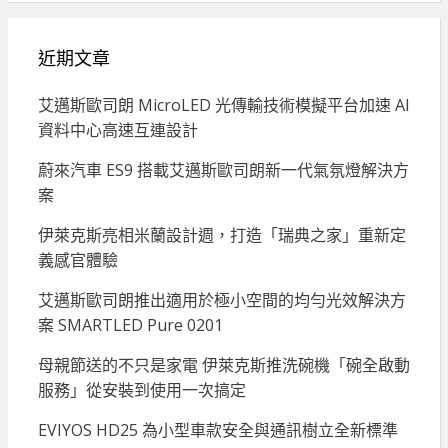
近期文章
艾邁斯歐司朗 MicroLED 光傳輸技術模擬平台加速 AI
資料中心高速互連設計
蔚來汽車 ES9 搭載艾邁斯歐司朗新一代氣氛燈解決方
案
伊萊克斯亮相米蘭設計週，打造「瑞典之家」重新定
義感官體驗
艾邁斯歐司朗推出適用於極小空間的均勻光效解決方
案 SMARTLED Pure 0201
母親節送的不只是家電 伊萊克斯推洗碗機「碗全啟動
服務」從安裝到使用一次搞定
EVIYOS HD25 為小型車款安全與通訊樹立全新標準