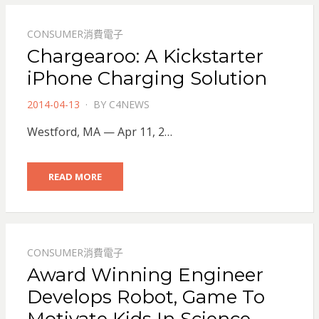
CONSUMER消費電子
Chargearoo: A Kickstarter
iPhone Charging Solution
POSTED
2014-04-13
BY
C4NEWS
ON
Westford, MA — Apr 11, 2…
READ MORE
CONSUMER消費電子
Award Winning Engineer
Develops Robot, Game To