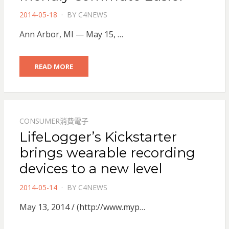
POSTED
2014-05-18
BY
C4NEWS
ON
Ann Arbor, MI — May 15, …
READ MORE
CONSUMER消費電子
LifeLogger’s Kickstarter
brings wearable recording
devices to a new level
POSTED
2014-05-14
BY
C4NEWS
ON
May 13, 2014 / (http://www.myp…