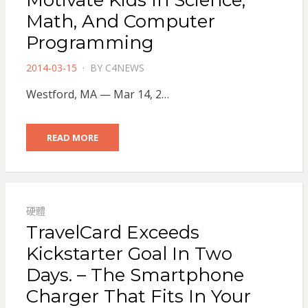
Motivate Kids In Science,
Math, And Computer
Programming
POSTED
2014-03-15
BY
C4NEWS
ON
Westford, MA — Mar 14, 2…
READ MORE
硬體
TravelCard Exceeds
Kickstarter Goal In Two
Days. – The Smartphone
Charger That Fits In Your