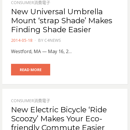
CONSUMER消費電子
New Universal Umbrella
Mount ‘strap Shade’ Makes
Finding Shade Easier
POSTED
2014-05-18
BY
C4NEWS
ON
Westford, MA — May 16, 2…
READ MORE
CONSUMER消費電子
New Electric Bicycle ‘Ride
Scoozy’ Makes Your Eco-
friendly Commute Easier