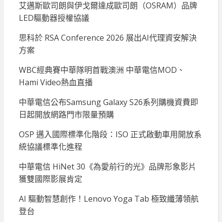
艾邁斯歐司朗與伊戈爾達成歐司朗（OSRAM）品牌
LED驅動器授權協議
思科於 RSA Conference 2026 展出AI代理資安解決
方案
WBC經典賽中華隊明首戰澳洲 中華電信MOD、
Hami Video熱血直播
中華電信公布Samsung Galaxy S26系列購機資費即
日起開放網路門市限量預購
OSP 邁入國際標準化階段：ISO 正式啟動車用開放系
統協議標準化進程
中華電信 HiNet 30《為愛前行的光》品牌形象影片
獲雙國際影展肯定
AI 驅動智慧創作！Lenovo Yoga Tab 極致纖薄領航
登台