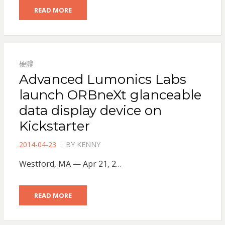
READ MORE
硬體
Advanced Lumonics Labs
launch ORBneXt glanceable
data display device on
Kickstarter
POSTED
2014-04-23
BY
KENNY
ON
Westford, MA — Apr 21, 2…
READ MORE