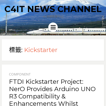
C4IT NEWS CHANNEL
4C新聞集散中心
Menu
標籤:
Kickstarter
COMPONENT
FTDI Kickstarter Project:
NerO Provides Arduino UNO
R3 Compatibility &
Enhancements Whilst