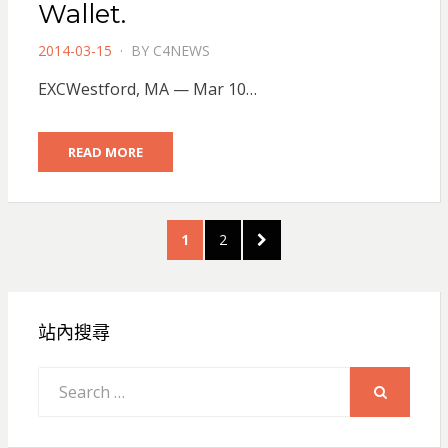
Wallet.
POSTED
2014-03-15
BY
C4NEWS
ON
EXCWestford, MA — Mar 10…
READ MORE
文
PAGE
PAGE
NEXT
1
2
章
PAGE
分
頁
站內搜尋
Search
for:
SEARCH