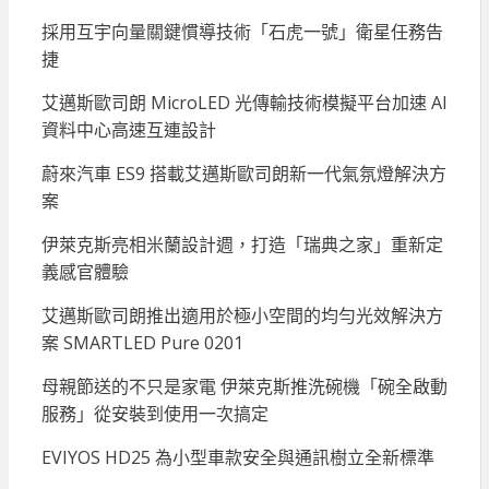
採用互宇向量關鍵慣導技術「石虎一號」衛星任務告
捷
艾邁斯歐司朗 MicroLED 光傳輸技術模擬平台加速 AI
資料中心高速互連設計
蔚來汽車 ES9 搭載艾邁斯歐司朗新一代氣氛燈解決方
案
伊萊克斯亮相米蘭設計週，打造「瑞典之家」重新定
義感官體驗
艾邁斯歐司朗推出適用於極小空間的均勻光效解決方
案 SMARTLED Pure 0201
母親節送的不只是家電 伊萊克斯推洗碗機「碗全啟動
服務」從安裝到使用一次搞定
EVIYOS HD25 為小型車款安全與通訊樹立全新標準