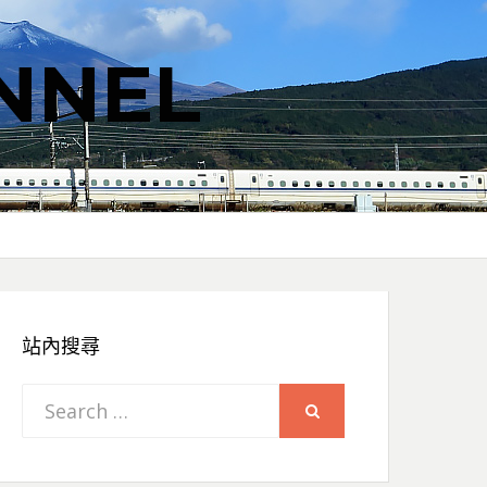
NNEL
站內搜尋
Search
SEARCH
for: