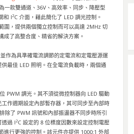
為一款雙通道、36V、高效率、同步、降壓型
2
關和 I
C 介面，藉此簡化了 LED 調光控制。
廣輸入範圍，提供兩個獨立控制而可以高達 2MHz 切
件構成了高整合度、精省的解決方案。
制，並作為具準確電流調節的定電流和定電壓源運
供最佳 LED 照明。在全電流負載時，兩個通
位 PWM 調光。其不須從微控制器向 LED 驅動
調光工作週期設定內部暫存器，其可同步至內部時
，並排除了 PWM 訊號和內部振盪器不同步時所引
2
透過 I
C 設定的 8 位標度因數來設定控制電壓
節進行更強的控制。該元件亦提供 1000:1 外部