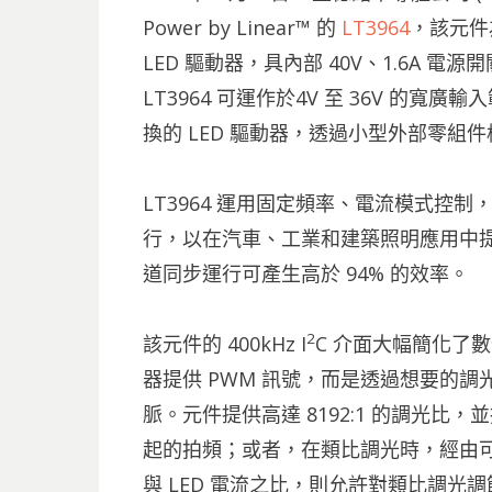
Power by Linear™ 的
LT3964
，該元件
LED 驅動器，具內部 40V、1.6A 電源開
LT3964 可運作於4V 至 36V 的寬
換的 LED 驅動器，透過小型外部零組
LT3964 運用固定頻率、電流模式控
行，以在汽車、工業和建築照明應用中提
道同步運行可產生高於 94% 的效率。
2
該元件的 400kHz I
C 介面大幅簡化了數
器提供 PWM 訊號，而是透過想要的
脈。元件提供高達 8192:1 的調光比
起的拍頻；或者，在類比調光時，經由可
與 LED 電流之比，則允許對類比調光調