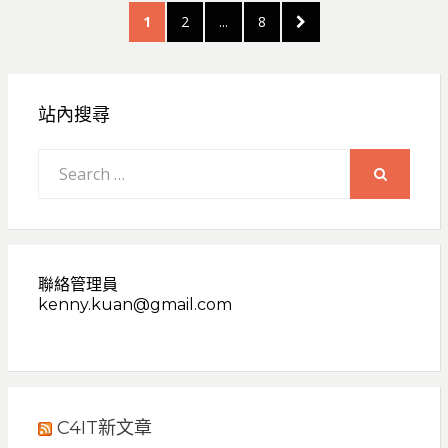
文
PAGE
PAGE
PAGE
NEXT
1
2
...
8
章
PAGE
分
頁
站內搜尋
Search
for:
SEARCH
聯絡管理員
kenny.kuan@gmail.com
C4IT新文章