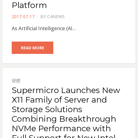
Platform
POSTED
2017-07-17
BY
C4NEWS
ON
As Artificial Intelligence (AI…
READ MORE
硬體
Supermicro Launches New
X11 Family of Server and
Storage Solutions
Combining Breakthrough
NVMe Performance with