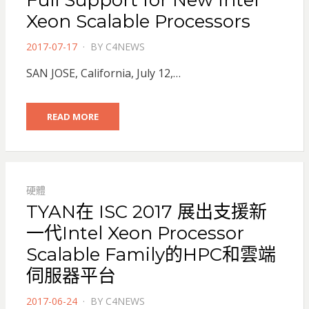
Full Support for New Intel
Xeon Scalable Processors
POSTED
2017-07-17
BY
C4NEWS
ON
SAN JOSE, California, July 12,…
READ MORE
硬體
TYAN在 ISC 2017 展出支援新
一代Intel Xeon Processor
Scalable Family的HPC和雲端
伺服器平台
POSTED
2017-06-24
BY
C4NEWS