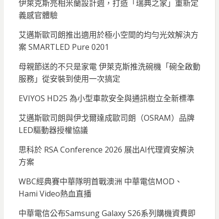
伊萊克斯亮相米蘭設計週，打造「瑞典之家」重新定
義感官體驗
艾邁斯歐司朗推出適用於極小空間的均勻光效解決方
案 SMARTLED Pure 0201
母親節送的不只是家電 伊萊克斯推洗碗機「碗全啟動
服務」從安裝到使用一次搞定
EVIYOS HD25 為小型車款安全與通訊樹立全新標準
艾邁斯歐司朗與伊戈爾達成歐司朗（OSRAM）品牌
LED驅動器授權協議
思科於 RSA Conference 2026 展出AI代理資安解決
方案
WBC經典賽中華隊明首戰澳洲 中華電信MOD、
Hami Video熱血直播
中華電信公布Samsung Galaxy S26系列購機資費即