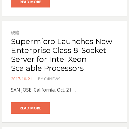
READ MORE
硬體
Supermicro Launches New
Enterprise Class 8-Socket
Server for Intel Xeon
Scalable Processors
POSTED
2017-10-21
BY
C4NEWS
ON
SAN JOSE, California, Oct. 21,…
READ MORE