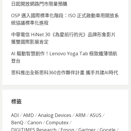
日起開放網路門市限量預購
OSP 邁入國際標準化階段：ISO 正式啟動車用開放系
統協議標準化進程
中華電信 HiNet 30《為愛前行的光》品牌形象影片
獲雙國際影展肯定
AI 驅動智慧創作！Lenovo Yoga Tab 極致纖薄領航
登台
思科推出全新思科360合作夥伴計畫 攜手共建AI時代
標籤
ADI
AMD
Analog Devices
ARM
ASUS
BenQ
Canon
Computex
DIGITIMES Research
Epson
Gartner
Google