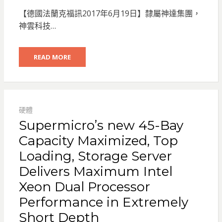
ON
【德國法蘭克福訊2017年6月19日】隸屬神達集團，
神雲科技…
READ MORE
硬體
Supermicro’s new 45-Bay
Capacity Maximized, Top
Loading, Storage Server
Delivers Maximum Intel
Xeon Dual Processor
Performance in Extremely
Short Depth