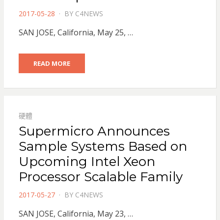
POSTED
2017-05-28
BY
C4NEWS
ON
SAN JOSE, California, May 25, …
READ MORE
硬體
Supermicro Announces
Sample Systems Based on
Upcoming Intel Xeon
Processor Scalable Family
POSTED
2017-05-27
BY
C4NEWS
ON
SAN JOSE, California, May 23, …