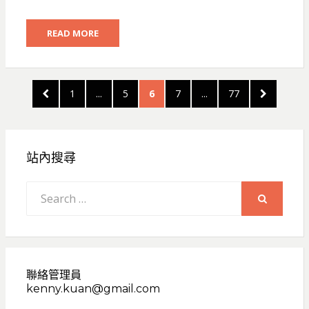
READ MORE
文
PREVIOUS
PAGE
PAGE
PAGE
PAGE
PAGE
NEXT
1
...
5
6
7
...
77
章
PAGE
PAGE
分
頁
站內搜尋
Search
for:
SEARCH
聯絡管理員
kenny.kuan@gmail.com