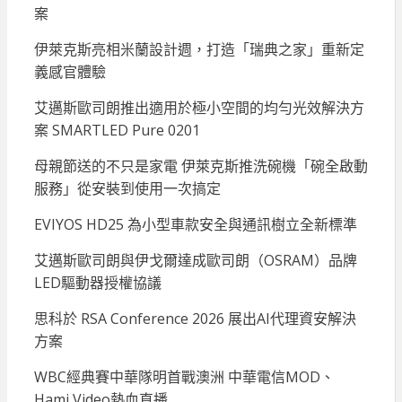
案
伊萊克斯亮相米蘭設計週，打造「瑞典之家」重新定
義感官體驗
艾邁斯歐司朗推出適用於極小空間的均勻光效解決方
案 SMARTLED Pure 0201
母親節送的不只是家電 伊萊克斯推洗碗機「碗全啟動
服務」從安裝到使用一次搞定
EVIYOS HD25 為小型車款安全與通訊樹立全新標準
艾邁斯歐司朗與伊戈爾達成歐司朗（OSRAM）品牌
LED驅動器授權協議
思科於 RSA Conference 2026 展出AI代理資安解決
方案
WBC經典賽中華隊明首戰澳洲 中華電信MOD、
Hami Video熱血直播