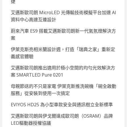
捷
艾邁斯歐司朗 MicroLED 光傳輸技術模擬平台加速 AI
資料中心高速互連設計
蔚來汽車 ES9 搭載艾邁斯歐司朗新一代氣氛燈解決方
案
伊萊克斯亮相米蘭設計週，打造「瑞典之家」重新定
義感官體驗
艾邁斯歐司朗推出適用於極小空間的均勻光效解決方
案 SMARTLED Pure 0201
母親節送的不只是家電 伊萊克斯推洗碗機「碗全啟動
服務」從安裝到使用一次搞定
EVIYOS HD25 為小型車款安全與通訊樹立全新標準
艾邁斯歐司朗與伊戈爾達成歐司朗（OSRAM）品牌
LED驅動器授權協議