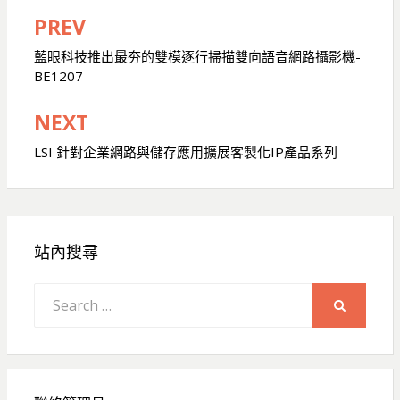
PREV
文
章
藍眼科技推出最夯的雙模逐行掃描雙向語音網路攝影機-
BE1207
導
覽
NEXT
LSI 針對企業網路與儲存應用擴展客製化IP產品系列
站內搜尋
Search
for:
SEARCH