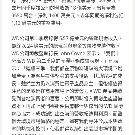
錄，淨利 4.29 億美元，相當於每股盈餘 1.85 美元。
去年同季度該公司的營收為 18 億美元，出貨量為
3550 萬台，淨利 1400 萬美元。去年同期的淨利包括
1.13 億美元的重整費用◦
WD公司第二季度錄得 5.57 億美元的營運現金收入，
最終以 24 億美元的總現金與現金等價物成績作收。
WD公司總裁暨執行長 John Coyne 表示：「我們十
分高興 WD 第二季度的亮麗財務成績表現。」他表
示：「連續三季，我們都在原物料短缺的大環境下增
加產量，為客戶提供堅強的支援後盾，扶助客戶的成
長，雖然主力仍以消費性電子產品為主，但後續值得
注意的是我們在商用市場上的爆發力。WD 產品持續
受到各地消費者的喜愛，公司即時投入擴增生產設備
資本，再加上我們零組件供應夥伴與傑出的 WD 團隊
齊心協力，成功創造出空前的營收紀錄與利潤。而整
個大環境市場價格的穩定，還有我們專注於成本與效
率的熱忱和控制，使我們得以締造出超越市場預期的