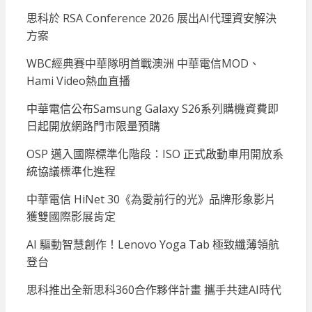
思科於 RSA Conference 2026 展出AI代理資安解決
方案
WBC經典賽中華隊明首戰澳洲 中華電信MOD、
Hami Video熱血直播
中華電信公布Samsung Galaxy S26系列購機資費即
日起開放網路門市限量預購
OSP 邁入國際標準化階段：ISO 正式啟動車用開放系
統協議標準化進程
中華電信 HiNet 30《為愛前行的光》品牌形象影片
獲雙國際影展肯定
AI 驅動智慧創作！Lenovo Yoga Tab 極致纖薄領航
登台
思科推出全新思科360合作夥伴計畫 攜手共建AI時代