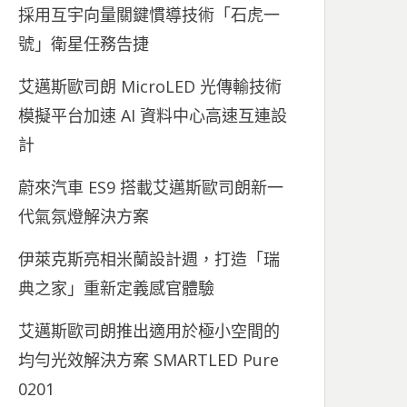
採用互宇向量關鍵慣導技術「石虎一
號」衛星任務告捷
艾邁斯歐司朗 MicroLED 光傳輸技術
模擬平台加速 AI 資料中心高速互連設
計
蔚來汽車 ES9 搭載艾邁斯歐司朗新一
代氣氛燈解決方案
伊萊克斯亮相米蘭設計週，打造「瑞
典之家」重新定義感官體驗
艾邁斯歐司朗推出適用於極小空間的
均勻光效解決方案 SMARTLED Pure
0201