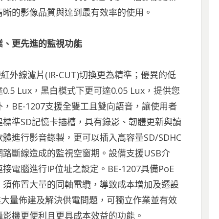
清晰的影像品質與達到最有效率的使用。
業、更先進的監視功能
紅外線濾片(IR-CUT)切換更為精準；優異的低
 Lux，黑白模式下更可達0.05 Lux，提供您
BE-1207支援全雙工且雙向語音，讓使用者
標準SD記憶卡插槽，具有錄影、韌體更新與讀
體進行影音錄製，更可以插入高容量SD/SDHC
路斷線造成的監視空窗期。設備支援USB介
腦進行IP位址之設定。BE-1207具備PoE
，須佈置大量的同軸電纜，導致成本增加及遷設
業大量佈建及解決供電問題，可獨立作業並有效
攝影機更便利且更具成本效益的功能。