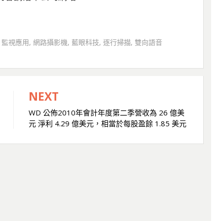
D
監視應用
,
網路攝影機
,
藍眼科技
,
逐行掃描
,
雙向語音
NEXT
WD 公佈2010年會計年度第二季營收為 26 億美
元 淨利 4.29 億美元，相當於每股盈餘 1.85 美元