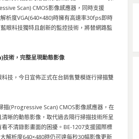
ssive Scan) CMOS影像感應器，同時支援
析度VGA(640×480)時擁有高速率30fps即時
擁有藍眼科技獨特且創新的監控技術，將替網路監
can)技術，完整呈現動態影像
-藍眼科技，今日宣佈正式在台銷售雙模逐行掃描雙
Progressive Scan) CMOS影像感應器，在
且清晰的動態影像，取代過去隔行掃描技術所呈
不清錄影畫面的困擾。BE-1207支援國際標
最大解析度640×480時仍可達每秒30幅影像更新