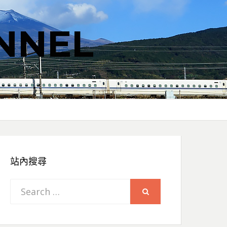
NNEL
站內搜尋
Search
SEARCH
for: