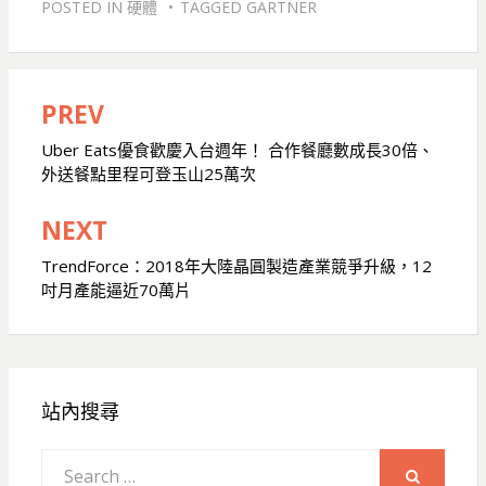
POSTED IN
硬體
TAGGED
GARTNER
PREV
文
章
Uber Eats優食歡慶入台週年！ 合作餐廳數成長30倍、
外送餐點里程可登玉山25萬次
導
覽
NEXT
TrendForce：2018年大陸晶圓製造產業競爭升級，12
吋月產能逼近70萬片
站內搜尋
Search