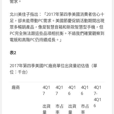
需求。
北川美佳子指出：「2017年第四季美國消費者信心十
足，卻未能帶動PC需求。美國節慶促銷活動期間出現
眾多暢銷產品，像是智慧音箱和新款智慧型手機，但
PC完全無法跟這些品項相抗衡。不過我們確實觀察到
電競和高階PC仍持續成長。」
表2
2017年第四季美國PC廠商單位出貨量初估值（單
位：千台）
廠商
4Q1
4Q1
4Q1
4Q1
4Q1
7
7
6
6
7-
4Q1
6
出貨
市占
出貨
市占
量
率
量
率