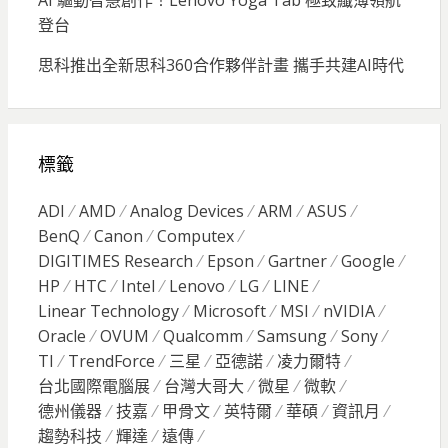
AI 驅動智慧創作！Lenovo Yoga Tab 極致纖薄領航
登台
思科推出全新思科360合作夥伴計畫 攜手共建AI時代
標籤
ADI
AMD
Analog Devices
ARM
ASUS
BenQ
Canon
Computex
DIGITIMES Research
Epson
Gartner
Google
HP
HTC
Intel
Lenovo
LG
LINE
Linear Technology
Microsoft
MSI
nVIDIA
Oracle
OVUM
Qualcomm
Samsung
Sony
TI
TrendForce
三星
亞德諾
凌力爾特
台北國際電腦展
台灣大哥大
微星
微軟
德州儀器
技嘉
甲骨文
英特爾
華碩
資訊月
趨勢科技
輝達
遠傳