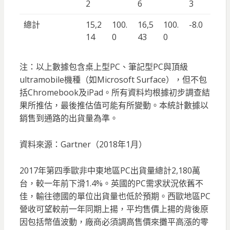
2
6
3
總計
15,2
100.
16,5
100.
-8.0
14
0
43
0
注：以上數據包含桌上型PC、筆記型PC與頂級
ultramobile機種（如Microsoft Surface），但不包
括Chromebook及iPad。所有資料均根據初步調查結
果所推估，最後推估值可能有所變動。本統計數據以
銷售到通路的出貨量為準。
資料來源：Gartner（2018年1月）
2017年第四季歐非中東地區PC出貨量總計2,180萬
台，較一年前下滑1.4%。英國的PC需求狀況依舊不
佳，輸往德國的單位出貨量也低於預期。西歐地區PC
營收可望較前一年同期上揚，平均售價上揚的背後原
因包括幣值波動，廠商必須調高售價來攤平高漲的零