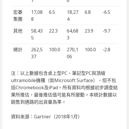
7
6
宏碁
17,08
6.5
18,27
6.8
-6.5
集團
8
4
其他
58,43
22.3
64,68
23.9
-9.7
5
3
總計
262,5
100.0
270,1
100.0
-2.8
37
06
注：以上數據包含桌上型PC、筆記型PC與頂級
ultramobile機種（如Microsoft Surface），但不包
括Chromebook及iPad。所有資料均根據初步調查結
果所推估，最後推估值可能有所變動。本統計數據以
銷售到通路的出貨量為準。
資料來源：Gartner（2018年1月）