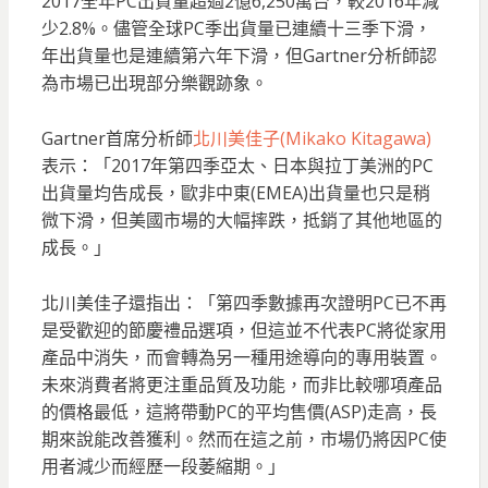
2017全年PC出貨量超過2億6,250萬台，較2016年減
少2.8%。
儘管全球PC季出貨量已連續十三季下滑，
年出貨量也是連續第六年下滑，但Gartner分析師認
為市場已出現部分樂觀跡象。
Gartner首席分析師
北川美佳子(Mikako Kitagawa)
表示：「2017年第四季亞太、日本與拉丁美洲的PC
出貨量均告成長，歐非中東(EMEA)出貨量也只是稍
微下滑，但美國市場的大幅摔跌，抵銷了其他地區的
成長。」
北川美佳子還指出：「第四季數據再次證明PC已不再
是受歡迎的節慶禮品選項，但這並不代表PC將從家用
產品中消失，而會轉為另一種用途導向的專用裝置。
未來消費者將更注重品質及功能，而非比較哪項產品
的價格最低，這將帶動PC的平均售價(ASP)走高，長
期來說能改善獲利。然而在這之前，市場仍將因PC使
用者減少而經歷一段萎縮期。」