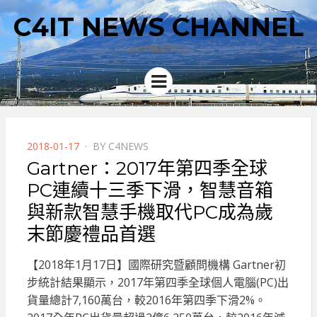
C4IT NEWS CHANNEL
4C新聞集散中心
Menu
POSTED
2018-01-17
BY
C4NEWS
ON
Gartner：2017年第四季全球
PC連續十三季下滑，智慧音箱
與新款智慧手機取代PC成為歲
末節慶禮品首選
【2018年1月17日】國際研究暨顧問機構 Gartner初
步統計結果顯示，2017年第四季全球個人電腦(PC)出
貨量總計7,160萬台，較2016年第四季下滑2%。