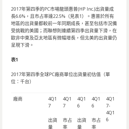
2017年第四季的PC市場龍頭惠普(HP Inc.)出貨量成
長6.6%，且市占率達22.5%（見表1）。惠普於所有
地區的出貨量都較前一年同期成長，甚至包括市況備
受挑戰的美國；而聯想則連續第四季出貨量下滑，在
歐非中東及亞太地區有微幅增長，但北美的出貨量仍
呈現下滑。
表1
2017年第四季全球PC廠商單位出貨量初估值（單
位：千台）
廠商
4Q1
4Q1
4Q1
4Q1
4Q1
7
7
6
6
7-
4Q1
6
出貨
市占
出貨
市占
量
率
量
率