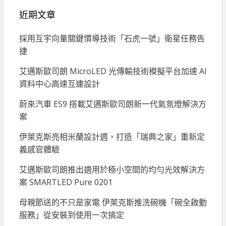
近期文章
採用互宇向量關鍵慣導技術「石虎一號」衛星任務告
捷
艾邁斯歐司朗 MicroLED 光傳輸技術模擬平台加速 AI
資料中心高速互連設計
蔚來汽車 ES9 搭載艾邁斯歐司朗新一代氣氛燈解決方
案
伊萊克斯亮相米蘭設計週，打造「瑞典之家」重新定
義感官體驗
艾邁斯歐司朗推出適用於極小空間的均勻光效解決方
案 SMARTLED Pure 0201
母親節送的不只是家電 伊萊克斯推洗碗機「碗全啟動
服務」從安裝到使用一次搞定