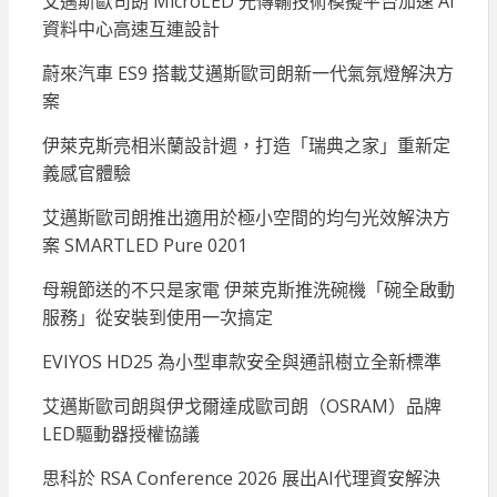
艾邁斯歐司朗 MicroLED 光傳輸技術模擬平台加速 AI
資料中心高速互連設計
蔚來汽車 ES9 搭載艾邁斯歐司朗新一代氣氛燈解決方
案
伊萊克斯亮相米蘭設計週，打造「瑞典之家」重新定
義感官體驗
艾邁斯歐司朗推出適用於極小空間的均勻光效解決方
案 SMARTLED Pure 0201
母親節送的不只是家電 伊萊克斯推洗碗機「碗全啟動
服務」從安裝到使用一次搞定
EVIYOS HD25 為小型車款安全與通訊樹立全新標準
艾邁斯歐司朗與伊戈爾達成歐司朗（OSRAM）品牌
LED驅動器授權協議
思科於 RSA Conference 2026 展出AI代理資安解決