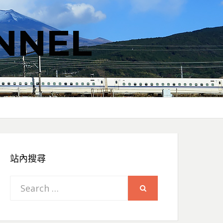
NNEL
站內搜尋
Search
SEARCH
for: