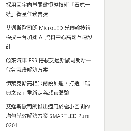
採用互宇向量關鍵慣導技術「石虎一
號」衛星任務告捷
艾邁斯歐司朗 MicroLED 光傳輸技術
模擬平台加速 AI 資料中心高速互連設
計
蔚來汽車 ES9 搭載艾邁斯歐司朗新一
代氣氛燈解決方案
伊萊克斯亮相米蘭設計週，打造「瑞
典之家」重新定義感官體驗
艾邁斯歐司朗推出適用於極小空間的
均勻光效解決方案 SMARTLED Pure
0201