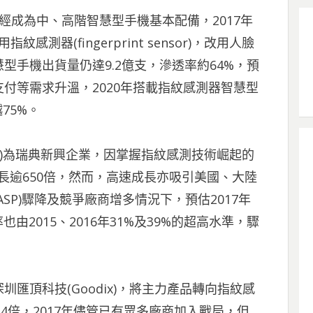
紋辨識已經成為中、高階智慧型手機基本配備，2017年
指紋感測器(fingerprint sensor)，改用人臉
型手機出貨量仍達9.2億支，滲透率約64%，預
付等需求升溫，2020年搭載指紋感測器智慧型
75%。
ds(FPC)為瑞典新興企業，因掌握指紋感測技術崛起的
年成長逾650倍，然而，高速成長亦吸引美國、大陸
SP)驟降及競爭廠商增多情況下，預估2017年
也由2015、2016年31%及39%的超高水準，驟
匯頂科技(Goodix)，將主力產品轉向指紋感
超過4倍，2017年儘管已有眾多廠商加入戰局，但