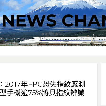
T NEWS CHA
4C新聞集散中心
rch：2017年FPC恐失指紋感測
慧型手機逾75%將具指紋辨識