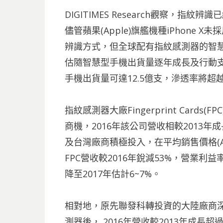
DIGITIMES Research觀察，指
儘管蘋果(Apple)旗艦機種iPhone X未採用
辨識方式，但全球配有指紋感測器的智慧
估隨智慧型手機出貨量逐年成長及行動支
手機出貨量可達12.5億支，滲透率將超越
指紋感測器大廠Fingerprint Car
商機，2016年該公司營收相較2013
及台灣廠商積極投入，在平均銷售價格(A
FPC營收較2016年銳減53%，營業利益率
降至2017年估計6~7%。
相對地，原先聯發科轉投資的大陸廠商深圳
測器後， 2016年營收較2013年成長