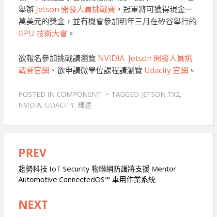
舉辦
Jetson 開發人員挑戰賽
，冠軍將可獲得現金一
萬美元的獎金，並有機會參加明年三月在矽谷舉行的
GPU 技術大會
。
欲報名參加挑戰請瀏覽
NVIDIA Jetson 開發人員挑
戰賽官網
、欲申請微學位課程請瀏覽
Udacity 官網
。
POSTED IN
COMPONENT
TAGGED
JETSON TX2
,
NVIDIA
,
UDACITY
,
輝達
PREV
文
章
趨勢科技 IoT Security 物聯網防護將支援 Mentor
Automotive ConnectedOS™ 車用作業系統
導
覽
NEXT