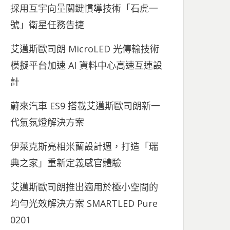
採用互宇向量關鍵慣導技術「石虎一
號」衛星任務告捷
艾邁斯歐司朗 MicroLED 光傳輸技術
模擬平台加速 AI 資料中心高速互連設
計
蔚來汽車 ES9 搭載艾邁斯歐司朗新一
代氣氛燈解決方案
伊萊克斯亮相米蘭設計週，打造「瑞
典之家」重新定義感官體驗
艾邁斯歐司朗推出適用於極小空間的
均勻光效解決方案 SMARTLED Pure
0201