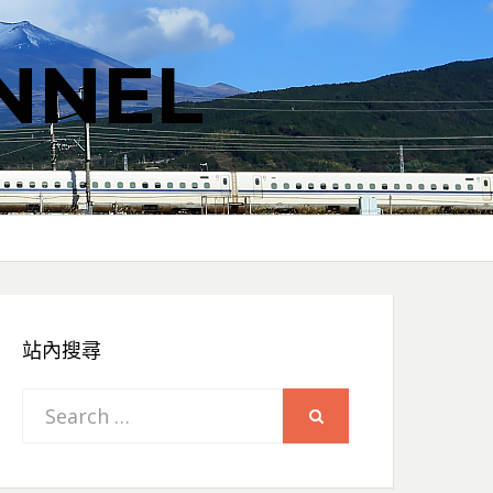
NNEL
站內搜尋
Search
SEARCH
for: