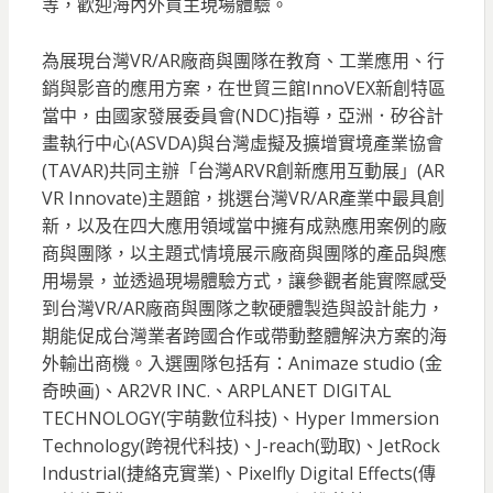
等，歡迎海內外買主現場體驗。
為展現台灣VR/AR廠商與團隊在教育、工業應用、行
銷與影音的應用方案，在世貿三館InnoVEX新創特區
當中，由國家發展委員會(NDC)指導，亞洲．矽谷計
畫執行中心(ASVDA)與台灣虛擬及擴增實境產業協會
(TAVAR)共同主辦「台灣ARVR創新應用互動展」(AR
VR Innovate)主題館，挑選台灣VR/AR產業中最具創
新，以及在四大應用領域當中擁有成熟應用案例的廠
商與團隊，以主題式情境展示廠商與團隊的產品與應
用場景，並透過現場體驗方式，讓參觀者能實際感受
到台灣VR/AR廠商與團隊之軟硬體製造與設計能力，
期能促成台灣業者跨國合作或帶動整體解決方案的海
外輸出商機。入選團隊包括有：Animaze studio (金
奇映画)、AR2VR INC.、ARPLANET DIGITAL
TECHNOLOGY(宇萌數位科技)、Hyper Immersion
Technology(跨視代科技)、J-reach(勁取)、JetRock
Industrial(捷絡克實業)、Pixelfly Digital Effects(傳