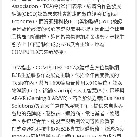
Association，TCA)今(29)日表示
，經濟合作暨發展
組織(OECD)認為未來社會將走向數位經濟(Digital
Economy)，而資通訊科技(ICT)與物聯網( IoT )被認
為是數位經濟的核心基礎與應用技術，因此當全球產
業格局開始翻轉，迎向智慧物聯網產業趨勢，尋找生
態系上中下游夥伴成為B2B展會主流，也為
COMPUTEX帶來新契機。
TCA指出，COMPUTEX 2017以建構全方位物聯網
B2B生態體系作為展覽主軸，包括今年首度參展的
Tesla在內，共有1,600家廠商使用5,010展位，並以
物聯網(IoT)、新創(Startup)、人工智慧(AI)、電競與
AR/VR (Gaming & AR/VR)、商業解決方案(Business
Solutions)等五大主題作為展覽主軸，提供來自世界
各地的品牌廠、製造商、通路商、電信業者、軟體
業、系統整合業、創投業與新創公司等國際買家，一
站式資通訊科技生態系B2B專業採購服務；並透過與
InnoVEX同期舉辦方式，讓COMPUTEX擠身成為亞