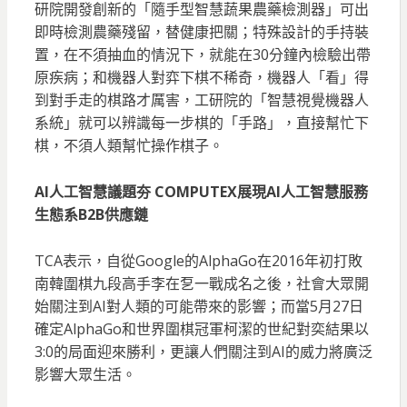
研院開發創新的「隨手型智慧蔬果農藥檢測器」可出
即時檢測農藥殘留，替健康把關；特殊設計的手持裝
置，在不須抽血的情況下，就能在30分鐘內檢驗出帶
原疾病；和機器人對弈下棋不稀奇，機器人「看」得
到對手走的棋路才厲害，工研院的「智慧視覺機器人
系統」就可以辨識每一步棋的「手路」，直接幫忙下
棋，不須人類幫忙操作棋子。
AI人工智慧議題夯 COMPUTEX展現AI人工智慧服務
生態系B2B供應鏈
TCA表示，自從Google的AlphaGo在2016年初打敗
南韓圍棋九段高手李在乭一戰成名之後，社會大眾開
始關注到AI對人類的可能帶來的影響；而當5月27日
確定AlphaGo和世界圍棋冠軍柯潔的世紀對奕結果以
3:0的局面迎來勝利，更讓人們關注到AI的威力將廣泛
影響大眾生活。