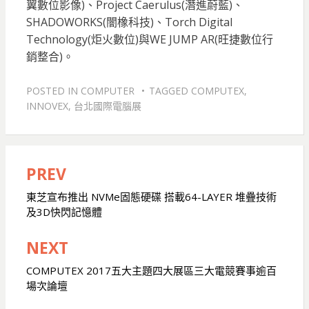
翼數位影像)、Project Caerulus(潛進蔚藍)、
SHADOWORKS(闇橡科技)、Torch Digital
Technology(炬火數位)與WE JUMP AR(旺捷數位行
銷整合)。
POSTED IN
COMPUTER
TAGGED
COMPUTEX
,
INNOVEX
,
台北國際電腦展
PREV
文
章
東芝宣布推出 NVMe固態硬碟 搭載64-LAYER 堆疊技術
及3D快閃記憶體
導
覽
NEXT
COMPUTEX 2017五大主題四大展區三大電競賽事逾百
場次論壇