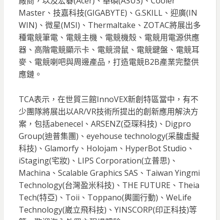
廠商，以及宏碁(Acer)、華碩(ASUS)、Cooler
Master、技嘉科技(GIGABYTE)、G.SKILL、迎廣(IN
WIN)、微星(MSI)、Thermaltake、ZOTAC將展出多
種電競筆電、電競主機、電競機殼、電競用電源供應
器、高階電競顯示卡、電競滑鼠、電競鍵盤、電競耳
麥、電競喇吧與周邊產品，打造電競B2B產業完整供
應鏈。
TCA表示，在世貿三館InnoVEX新創特區當中，有不
少團隊將展出以AR/VR技術所提出的創新應用解決方
案，包括abenecel、ARSENZ(亞琛科技)、Digpro
Group(迪普集團)、eyehouse technology(采馥虛擬
科技)、Glamorfy、Holojam、HyperBot Studio、
iStaging(宅妝)、LIPS Corporation(立普思)、
Machina、Scalable Graphics SAS、Taiwan Yingmi
Technology(台灣盈米科技)、THE FUTURE、Theia
Tech(特亞)、Toii、Toppano(輿圖行動)、WeLife
Technology(崴立飛科技)、YINSCORP(印正科技)等