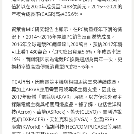
值將以在2020年成長至14.88億美元，2015～2020的
年複合成長率(CAGR)高達35.6％。
資策會MIC研究報告也顯示，在PC銷量逐年下滑的情
況下，2014～2016年電競PC銷售反而逆勢成長，
2016年全球電競PC銷量達1,200萬台，預估2017年將
可上看1,430萬台，佔PC總出貨量5.6%，年成長率達
19%，而關鍵因素為電競PC換機週期為兩年一次，更
換頻率遠高過傳統消費型PC的3～6年。
TCA指出，因應電競主機與相關周邊需求持續成長，
再加上AR/VR應用需要電競等級主機支援，因此在
2017年新增「電競與AR/VR」展區，以方便海外買主
採購電競主機與相關周邊產品。據了解，包括世洋科
技(Acrox)、華擎(ASRock)、藍天(CLEVO)、臺灣迪銳
克斯(DXRACER)、艾維克科技(EVGA)、全漢(FSP)、
廣寰(KWorld)、偉訓科技(HEC/COMPUCASE)等展區