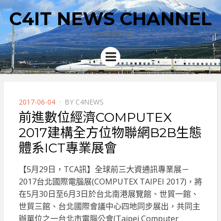
C4IT NEWS CHANNEL
4C新聞集散中心
Menu
POSTED
2017-06-04
BY
C4NEWS
ON
前進數位經濟COMPUTEX
2017建構全方位物聯網B2B生態
體系ICT專業展會
【5月29日，TCA訊】全球前三大資通訊專業展－
2017台北國際電腦展(COMPUTEX TAIPEI 2017)，將
在5月30日至6月3日於台北南港展覽館、世貿一館、
世貿三館、台北國際會議中心四地同步展出，共同主
辦單位之一台北市電腦公會(Taipei Computer