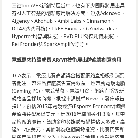
三館InnoVEX新創特區當中，也有不少團隊將展出具
有AI人工智慧的創新應用解決方案，包括Adenovo、
Aigency、Akohub、Ambi Labs、Cinnamon、
DT42(灼灼科技)、FREE Bionics、GYnetworks、
Hypertech(智興科技)、PVD PLUS(德凡特未來)、
Rei Frontier與SparkAmplify等等。
電競需求持續成長 AR/VR技術展出跨產業創意應用
TCA表示，電競比賽高額獎金搭配網路直播吸引消費
者關注，帶來品牌廠廣告宣傳效益，也帶動電競電腦
(Gaming PC)、電競螢幕、電競周邊、網路直播等新
規格產品採購商機。根據市調機構Newzoo發佈報告
指出，預估2017年電競經濟(Esports Economy)總體
產值將達6.96億美元，比2016年增加達41.3％，其中
品牌廠的廣告、贊助金額與媒體轉播權佔大多數，高
達5.17億美元，其他則為遊戲開發投資、比賽門票和
周邊商品銷售等收入。Newzoo並預測，電競經濟產