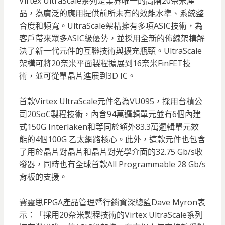
Virtex UltraScale系列是業界唯一的高階20奈米產
品，為廣泛的應用提供前所未有的效能水準、系統整
合度和頻寬。
UltraScale架構擁有多項ASIC技術，為
客戶帶來眾多ASIC級優勢，並採用全新的佈線架構解
決了新一代元件的互聯技術與擴充瓶頸。UltraScale
架構可將20奈米平面製程擴展到16奈米FinFET技
術，並可從單晶片進展到3D IC。
首款Virtex UltraScale元件名為VU095，採用台積公
司20SoC製程技術，內含94萬邏輯單元並有6個內建
式150G Interlaken和等同於額外83.3萬邏輯單元效
能的4個100G 乙太網路核心。此外，這款元件也包含
了用於晶片對晶片和晶片對光學介面的32.75 Gb/s收
發器，同時也有全球首款All Programmable 28 Gb/s
背板的支援。
賽靈思FPGA產品管理暨行銷資深總監Dave Myron表
示：「採用20奈米製程技術的Virtex UltraScale系列