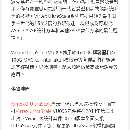
擁有業界唯一的ASIC級架構，在市場上無直接競爭對
手，僅有賽靈思可提供新一代智慧型和高效能系統所
需的技術。Virtex UltraScale系列可提供領先競爭對
手一世代的1.5至2倍的系統效能，現已成為可取代
ASIC、ASSP設計方案和其他FPGA替代方案的最佳選
擇。」
Virtex UltraScale VU095適用於4x100G轉發器和4x
100G MAC-to-Interlaken橋接器等各種高階有線通
訊基礎架構，以及測量、航太和國防及高效能運算等
應用。
供貨時程
Kintex® UltraScale
™元件現已進入送樣階段，而首
批
Virtex UltraScale
VU095元件將在2014年第二季
出貨。Vivado®設計套件2013.4版本全面支援
UltraScale元件。欲了解更多UltraScale架構相關資