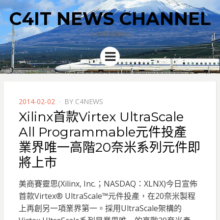
C4IT NEWS CHANNEL
4C新聞集散中心
Menu
POSTED
2014-02-02
BY
C4NEWS
ON
Xilinx首款Virtex UltraScale
All Programmable元件投產
業界唯一高階20奈米系列元件即
將上市
美商賽靈思(Xilinx, Inc.；NASDAQ：XLNX)今日宣佈
首款Virtex® UltraScale™元件投產，在20奈米製程
上再創另一項業界第一。採用UltraScale架構的