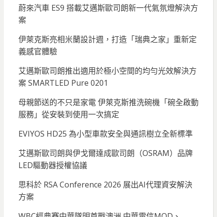
蔚來汽車 ES9 搭載艾邁斯歐司朗新一代氣氛燈解決方
案
伊萊克斯亮相米蘭設計週，打造「瑞典之家」重新定
義感官體驗
艾邁斯歐司朗推出適用於極小空間的均勻光效解決方
案 SMARTLED Pure 0201
母親節送的不只是家電 伊萊克斯推洗碗機「碗全啟動
服務」從安裝到使用一次搞定
EVIYOS HD25 為小型車款安全與通訊樹立全新標準
艾邁斯歐司朗與伊戈爾達成歐司朗（OSRAM）品牌
LED驅動器授權協議
思科於 RSA Conference 2026 展出AI代理資安解決
方案
WBC經典賽中華隊明首戰澳洲 中華電信MOD、