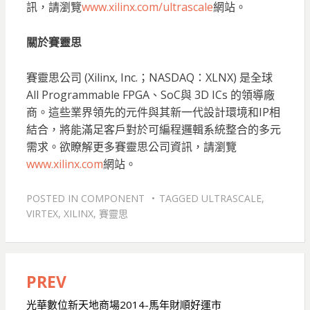
訊，請瀏覽
www.xilinx.com/ultrascale
網站。
關於賽靈思
賽靈思公司 (Xilinx, Inc.；NASDAQ：XLNX) 是全球
All Programmable FPGA、SoC與 3D ICs 的領導廠
商。這些業界領先的元件與其新一代設計環境和IP相
結合，將能滿足客戶對於可編程邏輯系統整合的多元
需求。欲瞭解更多賽靈思公司資訊，請瀏覽
www.xilinx.com
網站。
POSTED IN
COMPONENT
TAGGED
ULTRASCALE
,
VIRTEX
,
XILINX
,
賽靈思
PREV
文
章
光華數位新天地商場2014-馬年財順好運市