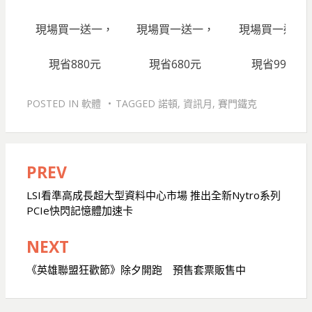
現場買一送一，
現場買一送一，
現場買一送一
現省880元
現省680元
現省990元
POSTED IN
軟體
TAGGED
諾頓
,
資訊月
,
賽門鐵克
PREV
文
章
LSI看準高成長超大型資料中心市場 推出全新Nytro系列
PCIe快閃記憶體加速卡
導
覽
NEXT
《英雄聯盟狂歡節》除夕開跑 預售套票販售中