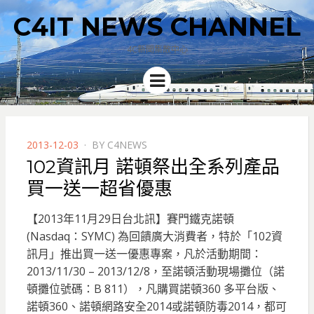
C4IT NEWS CHANNEL
4C新聞集散中心
Menu
POSTED
2013-12-03
BY
C4NEWS
ON
102資訊月 諾頓祭出全系列產品
買一送一超省優惠
【2013年11月29日台北訊】賽門鐵克諾頓
(Nasdaq：SYMC) 為回饋廣大消費者，特於「102資
訊月」推出買一送一優惠專案，凡於活動期間：
2013/11/30 – 2013/12/8，至諾頓活動現場攤位（諾
頓攤位號碼：B 811），
凡購買諾頓360 多平台版、
諾頓360、諾頓網路安全2014或諾頓防毒2014，都可