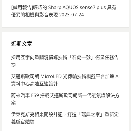
[試用報告]輕巧的 Sharp AQUOS sense7 plus 具有
優異的相機與影音表現
2023-07-24
近期文章
採用互宇向量關鍵慣導技術「石虎一號」衛星任務告
捷
艾邁斯歐司朗 MicroLED 光傳輸技術模擬平台加速 AI
資料中心高速互連設計
蔚來汽車 ES9 搭載艾邁斯歐司朗新一代氣氛燈解決方
案
伊萊克斯亮相米蘭設計週，打造「瑞典之家」重新定
義感官體驗