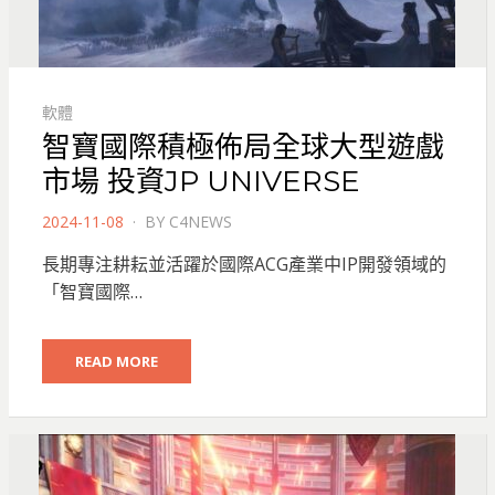
軟體
智寶國際積極佈局全球大型遊戲
市場 投資JP UNIVERSE
POSTED
2024-11-08
BY
C4NEWS
ON
長期專注耕耘並活躍於國際ACG產業中IP開發領域的
「智寶國際…
READ MORE