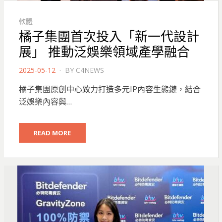
軟體
橘子集團首次投入「新一代設計
展」 推動泛娛樂領域產學融合
POSTED
2025-05-12
BY
C4NEWS
ON
橘子集團原創中心致力打造多元IP內容生態鏈，結合
泛娛樂內容與…
READ MORE