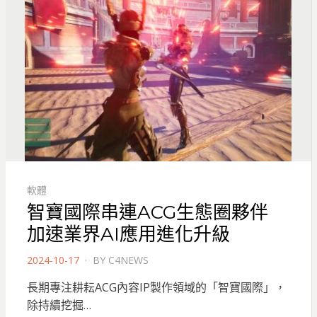
軟體
智寶國際串連ACG生態圈夥伴
加速業界AI應用進化升級
POSTED
2024-10-17
BY
C4NEWS
ON
長期專注耕耘ACG內容IP製作領域的「智寶國際」，
除持續挖掘…