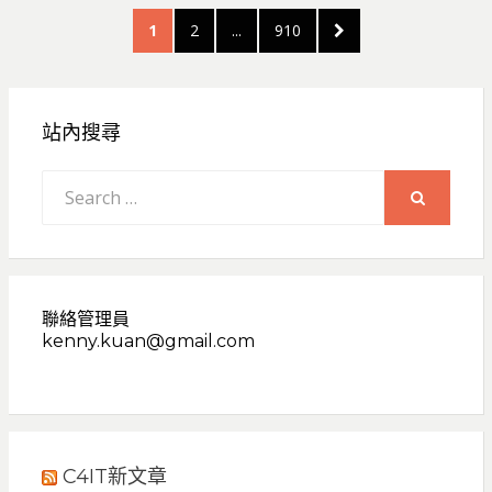
文
PAGE
PAGE
PAGE
NEXT
1
2
...
910
章
PAGE
分
頁
站內搜尋
Search
for:
SEARCH
聯絡管理員
kenny.kuan@gmail.com
C4IT新文章