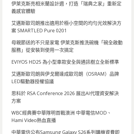
伊萊克斯亮相米蘭設計週，打造「瑞典之家」重新定
義感官體驗
艾邁斯歐司朗推出適用於極小空間的均勻光效解決方
案 SMARTLED Pure 0201
母親節送的不只是家電 伊萊克斯推洗碗機「碗全啟動
服務」從安裝到使用一次搞定
EVIYOS HD25 為小型車款安全與通訊樹立全新標準
艾邁斯歐司朗與伊戈爾達成歐司朗（OSRAM）品牌
LED驅動器授權協議
思科於 RSA Conference 2026 展出AI代理資安解決
方案
WBC經典賽中華隊明首戰澳洲 中華電信MOD、
Hami Video熱血直播
中華電信公布Samsung Galaxy S26系列購機資費即