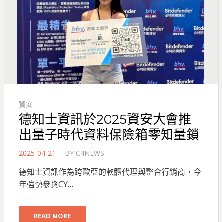
資安
德知士資訊於2025資安大會推
出量子時代資料保險箱零知量鎖
POSTED
2025-04-21
BY
C4NEWS
ON
德知士資訊作為跨歐亞的軟體代理與整合行銷商，今
年強勢參與CY…
READ MORE