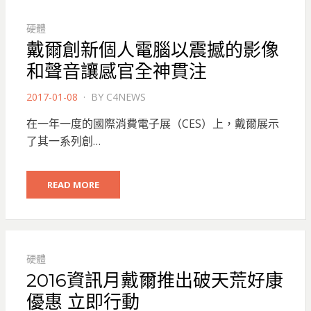
硬體
戴爾創新個人電腦以震撼的影像
和聲音讓感官全神貫注
POSTED
2017-01-08
BY
C4NEWS
ON
在一年一度的國際消費電子展（CES）上，戴爾展示
了其一系列創…
READ MORE
硬體
2016資訊月戴爾推出破天荒好康
優惠 立即行動