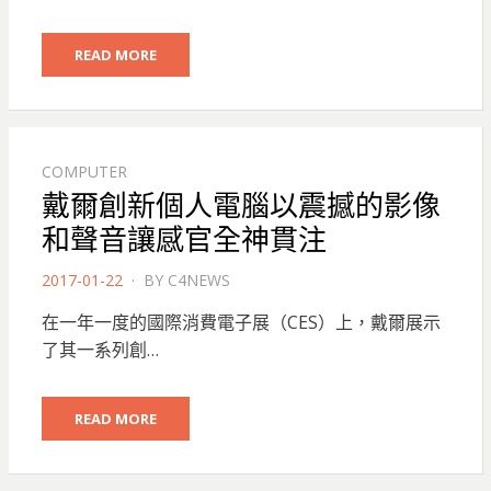
READ MORE
COMPUTER
戴爾創新個人電腦以震撼的影像
和聲音讓感官全神貫注
POSTED
2017-01-22
BY
C4NEWS
ON
在一年一度的國際消費電子展（CES）上，戴爾展示
了其一系列創…
READ MORE