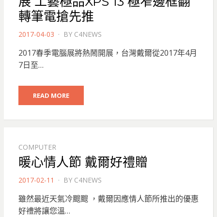
展 工藝極品XPS 13 極窄邊框翻
轉筆電搶先推
POSTED
2017-04-03
BY
C4NEWS
ON
2017春季電腦展將熱鬧開展，台灣戴爾從2017年4月
7日至…
READ MORE
COMPUTER
暖心情人節 戴爾好禮贈
POSTED
2017-02-11
BY
C4NEWS
ON
雖然最近天氣冷颼颼 ，戴爾因應情人節所推出的優惠
好禮將讓您溫…