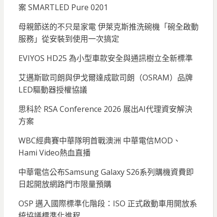
案 SMARTLED Pure 0201
母親節送的不只是家電 伊萊克斯推洗碗機「碗全啟動
服務」從安裝到使用一次搞定
EVIYOS HD25 為小型車款安全與通訊樹立全新標準
艾邁斯歐司朗與伊戈爾達成歐司朗（OSRAM）品牌
LED驅動器授權協議
思科於 RSA Conference 2026 展出AI代理資安解決
方案
WBC經典賽中華隊明首戰澳洲 中華電信MOD、
Hami Video熱血直播
中華電信公布Samsung Galaxy S26系列購機資費即
日起開放網路門市限量預購
OSP 邁入國際標準化階段：ISO 正式啟動車用開放系
統協議標準化進程