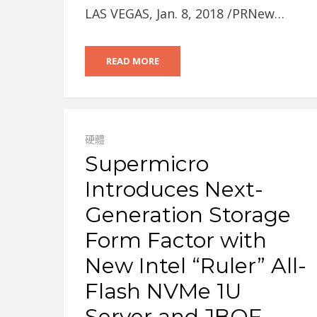
LAS VEGAS, Jan. 8, 2018 /PRNew…
READ MORE
硬體
Supermicro
Introduces Next-
Generation Storage
Form Factor with
New Intel “Ruler” All-
Flash NVMe 1U
Server and JBOF