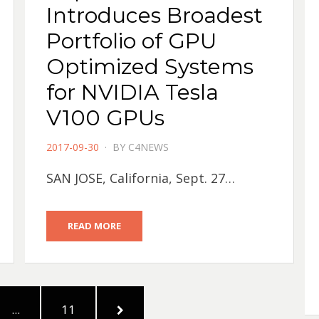
Introduces Broadest
Portfolio of GPU
Optimized Systems
for NVIDIA Tesla
V100 GPUs
POSTED
2017-09-30
BY
C4NEWS
ON
SAN JOSE, California, Sept. 27…
READ MORE
PAGE
NEXT
...
11