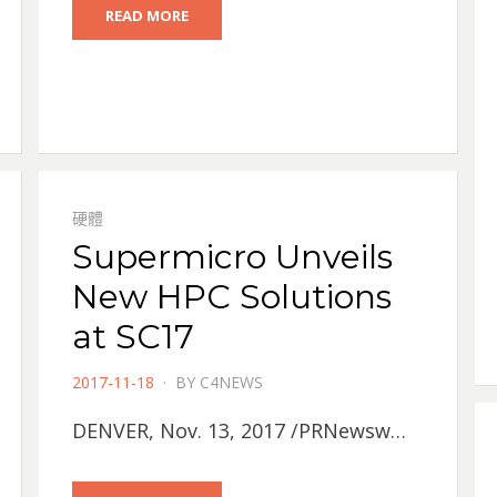
READ MORE
硬體
Supermicro Unveils
New HPC Solutions
at SC17
POSTED
2017-11-18
BY
C4NEWS
ON
DENVER, Nov. 13, 2017 /PRNewsw…