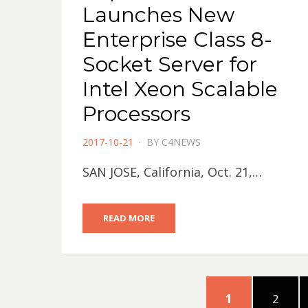
Launches New
Enterprise Class 8-
Socket Server for
Intel Xeon Scalable
Processors
POSTED
2017-10-21
BY
C4NEWS
ON
SAN JOSE, California, Oct. 21,…
READ MORE
文
PAGE
PAGE
1
2