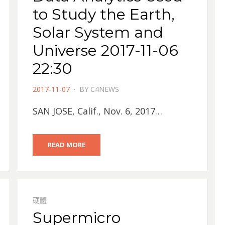
to Study the Earth,
Solar System and
Universe 2017-11-06
22:30
POSTED
2017-11-07
BY
C4NEWS
ON
SAN JOSE, Calif., Nov. 6, 2017…
READ MORE
硬體
Supermicro