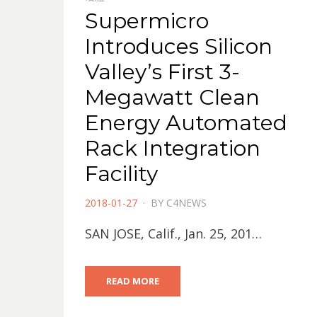
Supermicro
Introduces Silicon
Valley’s First 3-
Megawatt Clean
Energy Automated
Rack Integration
Facility
POSTED
2018-01-27
BY
C4NEWS
ON
SAN JOSE, Calif., Jan. 25, 201…
READ MORE