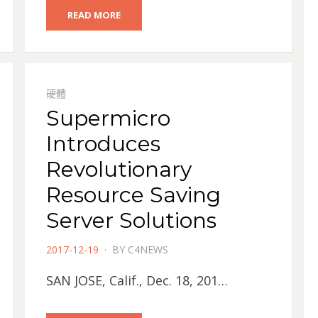
READ MORE
硬體
Supermicro
Introduces
Revolutionary
Resource Saving
Server Solutions
POSTED
2017-12-19
BY
C4NEWS
ON
SAN JOSE, Calif., Dec. 18, 201…