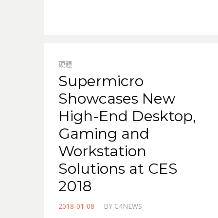
硬體
Supermicro
Showcases New
High-End Desktop,
Gaming and
Workstation
Solutions at CES
2018
POSTED
2018-01-08
BY
C4NEWS
ON