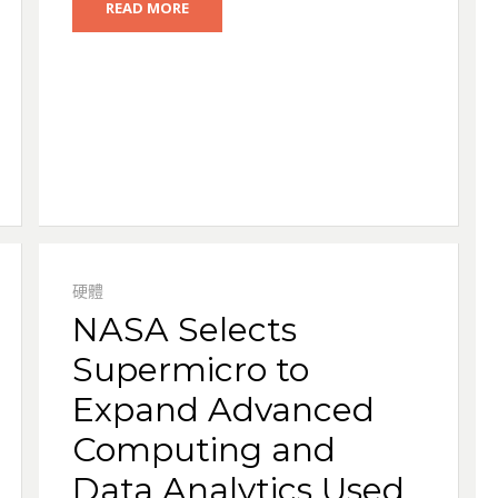
READ MORE
硬體
NASA Selects
Supermicro to
Expand Advanced
Computing and
Data Analytics Used