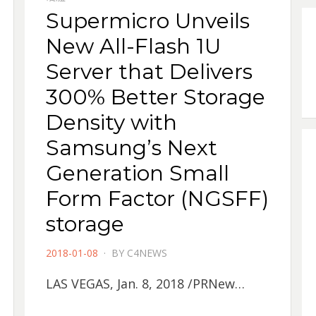
Supermicro Unveils
New All-Flash 1U
Server that Delivers
300% Better Storage
Density with
Samsung’s Next
Generation Small
Form Factor (NGSFF)
storage
POSTED
2018-01-08
BY
C4NEWS
ON
LAS VEGAS, Jan. 8, 2018 /PRNew…