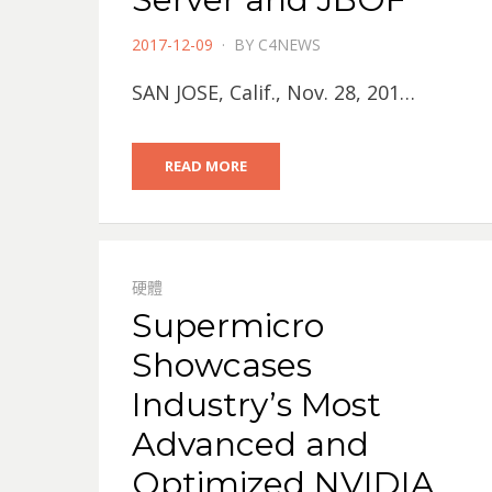
POSTED
2017-12-09
BY
C4NEWS
ON
SAN JOSE, Calif., Nov. 28, 201…
READ MORE
硬體
Supermicro
Showcases
Industry’s Most
Advanced and
Optimized NVIDIA