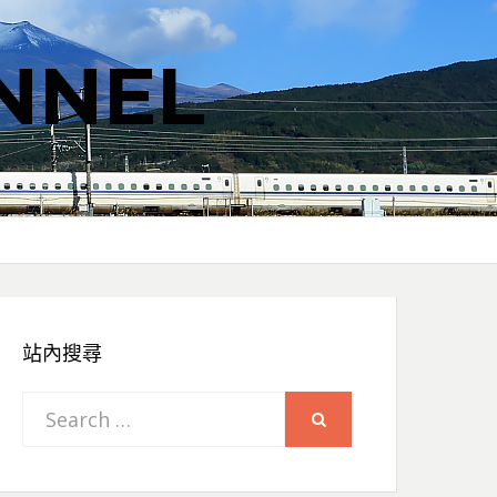
NNEL
站內搜尋
Search
SEARCH
for: