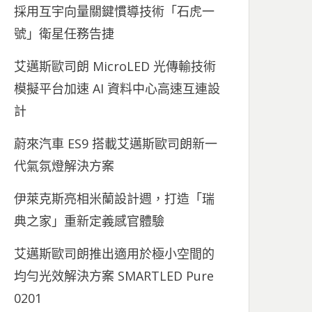
採用互宇向量關鍵慣導技術「石虎一
號」衛星任務告捷
艾邁斯歐司朗 MicroLED 光傳輸技術
模擬平台加速 AI 資料中心高速互連設
計
蔚來汽車 ES9 搭載艾邁斯歐司朗新一
代氣氛燈解決方案
伊萊克斯亮相米蘭設計週，打造「瑞
典之家」重新定義感官體驗
艾邁斯歐司朗推出適用於極小空間的
均勻光效解決方案 SMARTLED Pure
0201