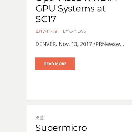
GPU Systems at
SC17
POSTED
2017-11-18
BY
C4NEWS
ON
DENVER, Nov. 13, 2017 /PRNewsw…
READ MORE
硬體
Supermicro