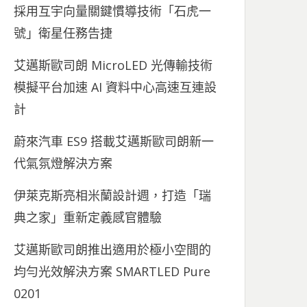
採用互宇向量關鍵慣導技術「石虎一
號」衛星任務告捷
艾邁斯歐司朗 MicroLED 光傳輸技術
模擬平台加速 AI 資料中心高速互連設
計
蔚來汽車 ES9 搭載艾邁斯歐司朗新一
代氣氛燈解決方案
伊萊克斯亮相米蘭設計週，打造「瑞
典之家」重新定義感官體驗
艾邁斯歐司朗推出適用於極小空間的
均勻光效解決方案 SMARTLED Pure
0201