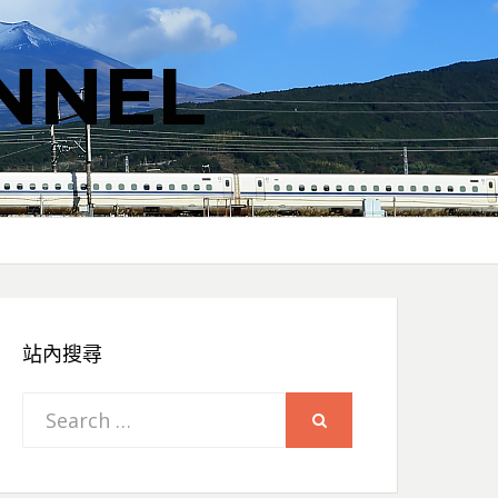
NNEL
站內搜尋
Search
SEARCH
for: