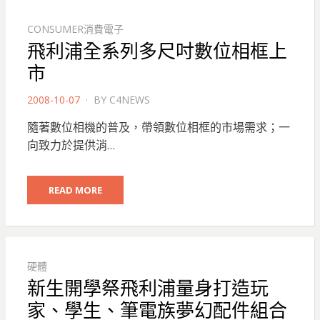
CONSUMER消費電子
飛利浦全系列多尺吋數位相框上
市
POSTED
2008-10-07
BY
C4NEWS
ON
隨著數位相機的普及，帶領數位相框的市場需求；一
向致力於提供消…
READ MORE
硬體
新生開學祭飛利浦量身打造玩
家、學生、筆電族夢幻配件組合