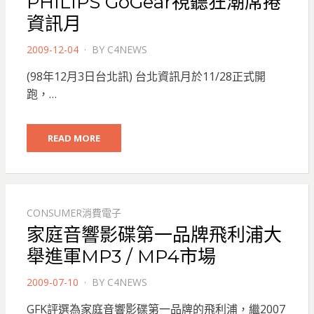
PHILIPS GoGear視聽狂潮席捲
資訊月
POSTED
2009-12-04
BY
C4NEWS
ON
(98年12月3日台北訊) 台北資訊月於11/28正式開
跑，…
READ MORE
CONSUMER消費電子
家庭音響影碟第一品牌飛利浦大
舉進軍MP3 / MP4市場
POSTED
2009-07-10
BY
C4NEWS
ON
GFK評選為家庭音響影碟第一品牌的飛利浦，繼2007