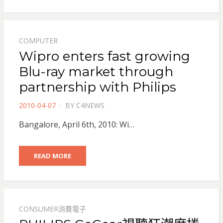
COMPUTER
Wipro enters fast growing
Blu-ray market through
partnership with Philips
POSTED
2010-04-07
BY
C4NEWS
ON
Bangalore, April 6th, 2010: Wi…
READ MORE
CONSUMER消費電子