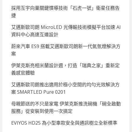
採用互宇向量關鍵慣導技術「石虎一號」衛星任務告
捷
艾邁斯歐司朗 MicroLED 光傳輸技術模擬平台加速 AI
資料中心高速互連設計
蔚來汽車 ES9 搭載艾邁斯歐司朗新一代氣氛燈解決方
案
伊萊克斯亮相米蘭設計週，打造「瑞典之家」重新定
義感官體驗
艾邁斯歐司朗推出適用於極小空間的均勻光效解決方
案 SMARTLED Pure 0201
母親節送的不只是家電 伊萊克斯推洗碗機「碗全啟動
服務」從安裝到使用一次搞定
EVIYOS HD25 為小型車款安全與通訊樹立全新標準