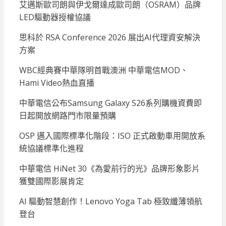
艾邁斯歐司朗與伊戈爾達成歐司朗（OSRAM）品牌
LED驅動器授權協議
思科於 RSA Conference 2026 展出AI代理資安解決
方案
WBC經典賽中華隊明首戰澳洲 中華電信MOD、
Hami Video熱血直播
中華電信公布Samsung Galaxy S26系列購機資費即
日起開放網路門市限量預購
OSP 邁入國際標準化階段：ISO 正式啟動車用開放系
統協議標準化進程
中華電信 HiNet 30《為愛前行的光》品牌形象影片
獲雙國際影展肯定
AI 驅動智慧創作！Lenovo Yoga Tab 極致纖薄領航
登台