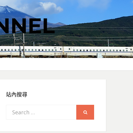
NNEL
站內搜尋
Search
SEARCH
for: