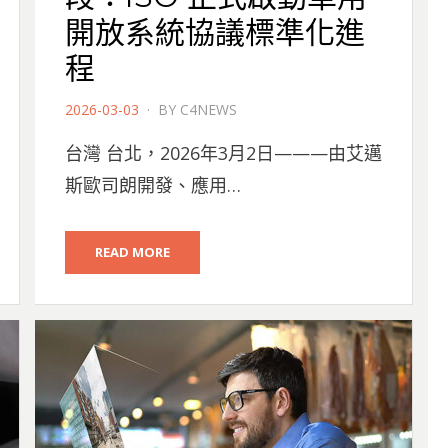
開放系統協議標準化進
程
POSTED
2026-03-03
BY
C4NEWS
ON
台灣 台北，2026年3月2日———由艾邁
斯歐司朗開發、應用…
READ MORE