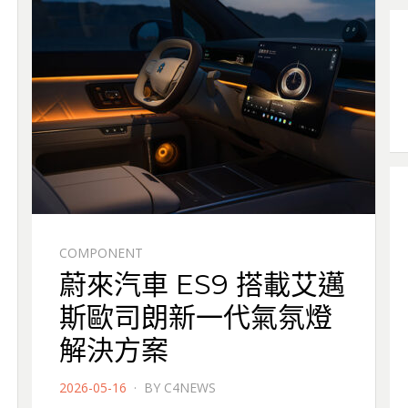
COMPONENT
蔚來汽車 ES9 搭載艾邁
斯歐司朗新一代氣氛燈
解決方案
POSTED
2026-05-16
BY
C4NEWS