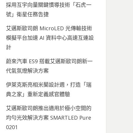
採用互宇向量關鍵慣導技術「石虎一
號」衛星任務告捷
艾邁斯歐司朗 MicroLED 光傳輸技術
模擬平台加速 AI 資料中心高速互連設
計
蔚來汽車 ES9 搭載艾邁斯歐司朗新一
代氣氛燈解決方案
伊萊克斯亮相米蘭設計週，打造「瑞
典之家」重新定義感官體驗
艾邁斯歐司朗推出適用於極小空間的
均勻光效解決方案 SMARTLED Pure
0201