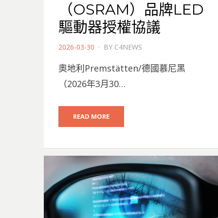
（OSRAM）品牌LED
驅動器授權協議
POSTED
2026-03-30
BY
C4NEWS
ON
奧地利Premstätten/德國慕尼黑
（2026年3月30…
READ MORE