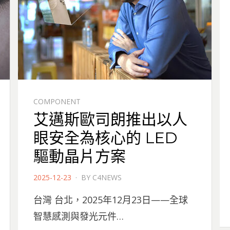
COMPONENT
艾邁斯歐司朗推出以人
眼安全為核心的 LED
驅動晶片方案
POSTED
2025-12-23
BY
C4NEWS
ON
台灣 台北，2025年12月23日——全球
智慧感測與發光元件…