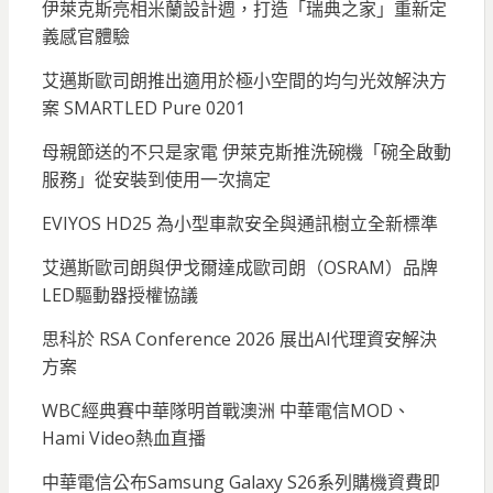
伊萊克斯亮相米蘭設計週，打造「瑞典之家」重新定
義感官體驗
艾邁斯歐司朗推出適用於極小空間的均勻光效解決方
案 SMARTLED Pure 0201
母親節送的不只是家電 伊萊克斯推洗碗機「碗全啟動
服務」從安裝到使用一次搞定
EVIYOS HD25 為小型車款安全與通訊樹立全新標準
艾邁斯歐司朗與伊戈爾達成歐司朗（OSRAM）品牌
LED驅動器授權協議
思科於 RSA Conference 2026 展出AI代理資安解決
方案
WBC經典賽中華隊明首戰澳洲 中華電信MOD、
Hami Video熱血直播
中華電信公布Samsung Galaxy S26系列購機資費即