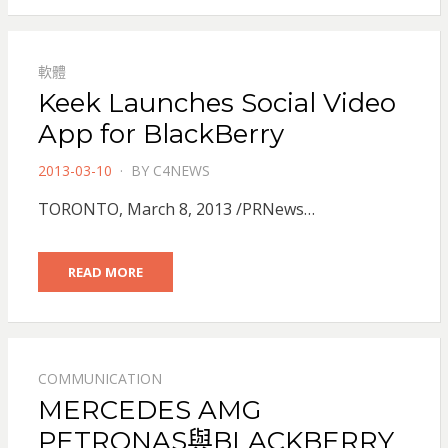
軟體
Keek Launches Social Video
App for BlackBerry
POSTED
2013-03-10
BY
C4NEWS
ON
TORONTO, March 8, 2013 /PRNews…
READ MORE
COMMUNICATION
MERCEDES AMG
PETRONAS與BLACKBERRY