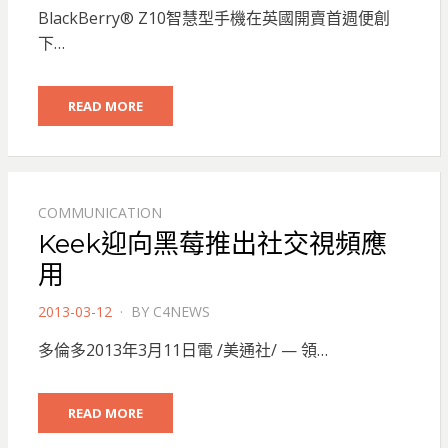
ON
BlackBerry® Z10智慧型手機在英國開賣首週便創
下…
READ MORE
COMMUNICATION
Keek迎向黑莓推出社交視頻應
用
POSTED
2013-03-12
BY
C4NEWS
ON
多倫多2013年3月11日電 /美通社/ — 領…
READ MORE