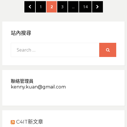
文
PREVIOUS
PAGE
PAGE
PAGE
PAGE
NEXT
1
2
3
...
14
章
PAGE
PAGE
分
頁
站內搜尋
Search
for:
SEARCH
聯絡管理員
kenny.kuan@gmail.com
C4IT新文章