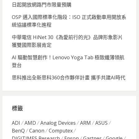
日起開放網路門市限量預購
OSP 邁入國際標準化階段：ISO 正式啟動車用開放系
統協議標準化進程
中華電信 HiNet 30《為愛前行的光》品牌形象影片
獲雙國際影展肯定
AI 驅動智慧創作！Lenovo Yoga Tab 極致纖薄領航
登台
思科推出全新思科360合作夥伴計畫 攜手共建AI時代
標籤
ADI
AMD
Analog Devices
ARM
ASUS
BenQ
Canon
Computex
DIGITIMES Research
Epson
Gartner
Google