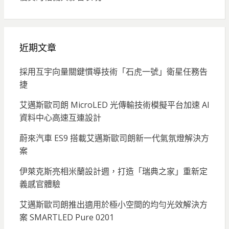
近期文章
採用互宇向量關鍵慣導技術「石虎一號」衛星任務告
捷
艾邁斯歐司朗 MicroLED 光傳輸技術模擬平台加速 AI
資料中心高速互連設計
蔚來汽車 ES9 搭載艾邁斯歐司朗新一代氣氛燈解決方
案
伊萊克斯亮相米蘭設計週，打造「瑞典之家」重新定
義感官體驗
艾邁斯歐司朗推出適用於極小空間的均勻光效解決方
案 SMARTLED Pure 0201