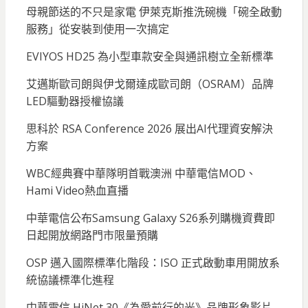
母親節送的不只是家電 伊萊克斯推洗碗機「碗全啟動
服務」從安裝到使用一次搞定
EVIYOS HD25 為小型車款安全與通訊樹立全新標準
艾邁斯歐司朗與伊戈爾達成歐司朗（OSRAM）品牌
LED驅動器授權協議
思科於 RSA Conference 2026 展出AI代理資安解決
方案
WBC經典賽中華隊明首戰澳洲 中華電信MOD、
Hami Video熱血直播
中華電信公布Samsung Galaxy S26系列購機資費即
日起開放網路門市限量預購
OSP 邁入國際標準化階段：ISO 正式啟動車用開放系
統協議標準化進程
中華電信 HiNet 30《為愛前行的光》品牌形象影片