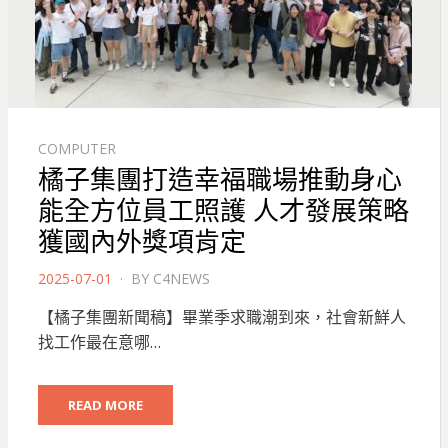
COMPUTER
橘子集團打造幸福職場推動身心
能全方位員工照護 人才發展策略
獲國內外獎項肯定
POSTED
2025-07-01
BY
C4NEWS
ON
【橘子集團新聞稿】畢業季求職潮到來，社會新鮮人
找工作最在意哪…
READ MORE