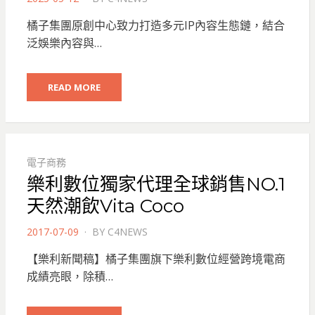
ON
橘子集團原創中心致力打造多元IP內容生態鏈，結合
泛娛樂內容與…
READ MORE
電子商務
樂利數位獨家代理全球銷售NO.1
天然潮飲Vita Coco
POSTED
2017-07-09
BY
C4NEWS
ON
【樂利新聞稿】橘子集團旗下樂利數位經營跨境電商
成績亮眼，除積…