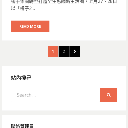
橘子集團轉型打造全生態網路生活圈，上月27、28日
以「橘子2…
READ MORE
文
PAGE
PAGE
NEXT
1
2
章
PAGE
分
頁
站內搜尋
Search
for:
SEARCH
聯絡管理員