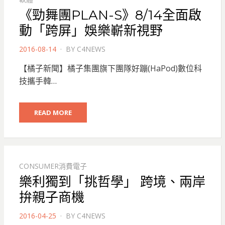
《勁舞團PLAN-S》8/14全面啟
動「跨屏」娛樂嶄新視野
POSTED
2016-08-14
BY
C4NEWS
ON
【橘子新聞】橘子集團旗下團隊好蹦(HaPod)數位科
技攜手韓…
READ MORE
CONSUMER消費電子
樂利獨到「挑哲學」 跨境、兩岸
拚親子商機
POSTED
2016-04-25
BY
C4NEWS