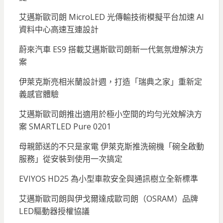
艾邁斯歐司朗 MicroLED 光傳輸技術模擬平台加速 AI
資料中心高速互連設計
蔚來汽車 ES9 搭載艾邁斯歐司朗新一代氣氛燈解決方
案
伊萊克斯亮相米蘭設計週，打造「瑞典之家」重新定
義感官體驗
艾邁斯歐司朗推出適用於極小空間的均勻光效解決方
案 SMARTLED Pure 0201
母親節送的不只是家電 伊萊克斯推洗碗機「碗全啟動
服務」從安裝到使用一次搞定
EVIYOS HD25 為小型車款安全與通訊樹立全新標準
艾邁斯歐司朗與伊戈爾達成歐司朗（OSRAM）品牌
LED驅動器授權協議