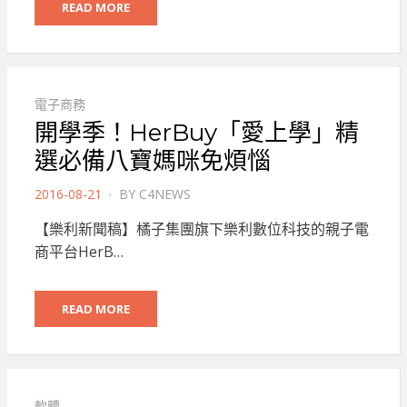
READ MORE
電子商務
開學季！HerBuy「愛上學」精
選必備八寶媽咪免煩惱
POSTED
2016-08-21
BY
C4NEWS
ON
【樂利新聞稿】橘子集團旗下樂利數位科技的親子電
商平台HerB…
READ MORE
軟體