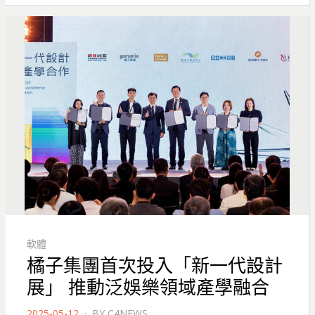
軟體
橘子集團首次投入「新一代設計
展」 推動泛娛樂領域產學融合
POSTED
2025-05-12
BY
C4NEWS