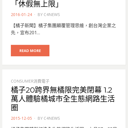
「休假無上限」
POSTED
2016-01-24
BY
C4NEWS
ON
【橘子新聞】橘子集團顛覆管理思維，創台灣企業之
先，宣布201…
READ MORE
CONSUMER消費電子
橘子20跨界無橘限完美閉幕 1.2
萬人體驗橘城市全生態網路生活
圈
POSTED
2015-12-05
BY
C4NEWS
ON