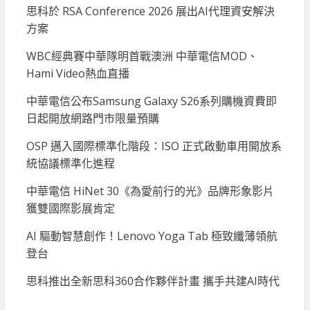
思科於 RSA Conference 2026 展出AI代理資安解決
方案
WBC經典賽中華隊明首戰澳洲 中華電信MOD、
Hami Video熱血直播
中華電信公布Samsung Galaxy S26系列購機資費即
日起開放網路門市限量預購
OSP 邁入國際標準化階段：ISO 正式啟動車用開放系
統協議標準化進程
中華電信 HiNet 30《為愛前行的光》品牌形象影片
獲雙國際影展肯定
AI 驅動智慧創作！Lenovo Yoga Tab 極致纖薄領航
登台
思科推出全新思科360合作夥伴計畫 攜手共建AI時代