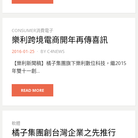
CONSUMER消費電子
樂利跨境電商開年再傳喜訊
POSTED
2016-01-25
BY
C4NEWS
ON
【樂利新聞稿】橘子集團旗下樂利數位科技，繼2015
年雙十一創…
READ MORE
軟體
橘子集團創台灣企業之先推行