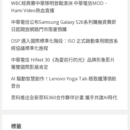
WBC經典賽中華隊明首戰澳洲 中華電信MOD、
Hami Video熱血直播
中華電信公布Samsung Galaxy S26系列購機資費即
日起開放網路門市限量預購
OSP 邁入國際標準化階段：ISO 正式啟動車用開放系
統協議標準化進程
中華電信 HiNet 30《為愛前行的光》品牌形象影片
獲雙國際影展肯定
AI 驅動智慧創作！Lenovo Yoga Tab 極致纖薄領航
登台
思科推出全新思科360合作夥伴計畫 攜手共建AI時代
標籤