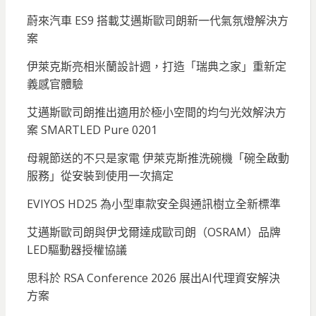
蔚來汽車 ES9 搭載艾邁斯歐司朗新一代氣氛燈解決方
案
伊萊克斯亮相米蘭設計週，打造「瑞典之家」重新定
義感官體驗
艾邁斯歐司朗推出適用於極小空間的均勻光效解決方
案 SMARTLED Pure 0201
母親節送的不只是家電 伊萊克斯推洗碗機「碗全啟動
服務」從安裝到使用一次搞定
EVIYOS HD25 為小型車款安全與通訊樹立全新標準
艾邁斯歐司朗與伊戈爾達成歐司朗（OSRAM）品牌
LED驅動器授權協議
思科於 RSA Conference 2026 展出AI代理資安解決
方案