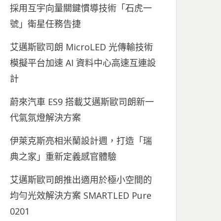
採用互宇向量關鍵慣導技術「石虎一
號」衛星任務告捷
艾邁斯歐司朗 MicroLED 光傳輸技術
模擬平台加速 AI 資料中心高速互連設
計
蔚來汽車 ES9 搭載艾邁斯歐司朗新一
代氣氛燈解決方案
伊萊克斯亮相米蘭設計週，打造「瑞
典之家」重新定義感官體驗
艾邁斯歐司朗推出適用於極小空間的
均勻光效解決方案 SMARTLED Pure
0201