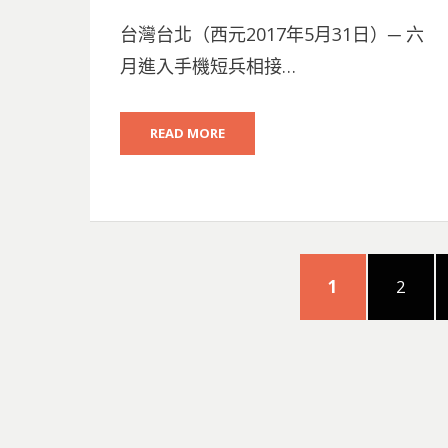
ON
台灣台北（西元2017年5月31日）─ 六
月進入手機短兵相接…
READ MORE
文
PAGE
PAGE
1
2
章
分
頁