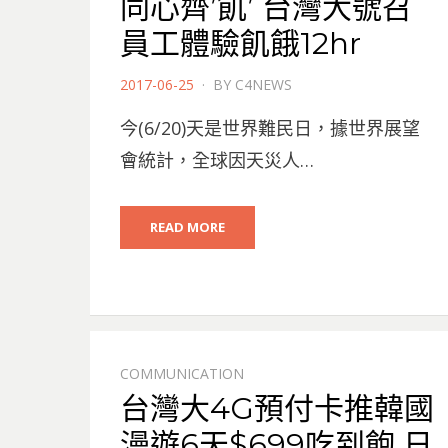
同心齊’飢’ 台灣大號召
員工體驗飢餓12hr
POSTED
2017-06-25
BY
C4NEWS
ON
今(6/20)天是世界難民日，據世界展望
會統計，全球因天災人…
READ MORE
COMMUNICATION
台灣大4G預付卡推韓國
漫遊6天$699吃到飽 日