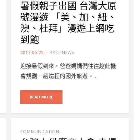
暑假親子出國 台灣大原
號漫遊 「美、加、紐、
澳、杜拜」漫遊上網吃
到飽
POSTED
2017-06-25
BY
C4NEWS
ON
迎接暑假到來，爸爸媽媽們往往趁此機
會規劃一趟遠程的國外旅遊。…
READ MORE
COMMUNICATION