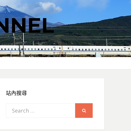
NNEL
站內搜尋
Search
SEARCH
for: