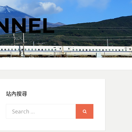
NNEL
站內搜尋
Search
SEARCH
for: