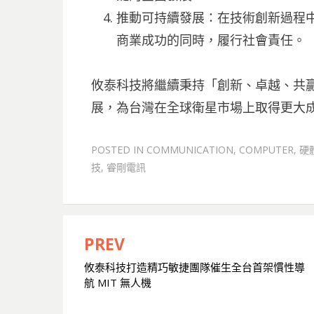
推動可持續發展：在技術創新過程
商業成功的同時，履行社會責任。
攸泰科技將繼續秉持「創新、卓越、共
展，為台灣在全球衛星市場上取得更大
POSTED IN
COMMUNICATION
,
COMPUTER
,
硬
技
,
睿剛電訊
PREV
文
攸泰科技打造精巧敏捷團隊催生全台首架慣性導
章
航 MIT 無人機
導