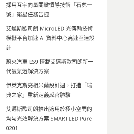
採用互宇向量關鍵慣導技術「石虎一
號」衛星任務告捷
艾邁斯歐司朗 MicroLED 光傳輸技術
模擬平台加速 AI 資料中心高速互連設
計
蔚來汽車 ES9 搭載艾邁斯歐司朗新一
代氣氛燈解決方案
伊萊克斯亮相米蘭設計週，打造「瑞
典之家」重新定義感官體驗
艾邁斯歐司朗推出適用於極小空間的
均勻光效解決方案 SMARTLED Pure
0201