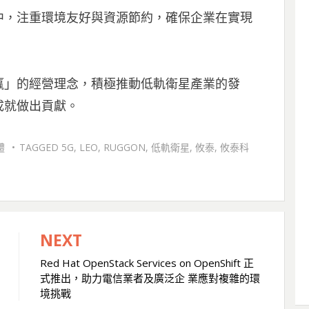
中，注重環境友好與資源節約，確保企業在實現
贏」的經營理念，積極推動低軌衛星產業的發
成就做出貢獻。
體
TAGGED
5G
,
LEO
,
RUGGON
,
低軌衛星
,
攸泰
,
攸泰科
NEXT
Red Hat OpenStack Services on OpenShift 正
式推出，助力電信業者及廣泛企 業應對複雜的環
境挑戰