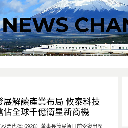
T NEWS CHA
4C新聞集散中心
發展解讀產業布局 攸泰科技
搶佔全球千億衛星新商機
（股票代號: 6928）董事長簡民智日前受邀出席