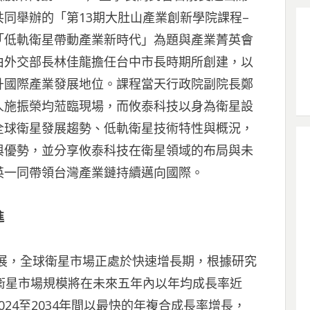
同舉辦的「第13期大肚山產業創新學院課程–
「低軌衛星帶動產業新時代」為題與產業菁英會
由外交部長林佳龍擔任台中市長時期所創建，以
升國際產業發展地位。課程當天行政院副院長鄭
人施振榮均蒞臨現場，而攸泰科技以身為衛星設
全球衛星發展趨勢、低軌衛星技術特性與概況，
與優勢，並分享攸泰科技在衛星領域的布局與未
英一同帶領台灣產業鏈持續邁向國際。
進
展，全球衛星市場正處於快速增長期，根據研究
預測，全球衛星市場規模將在未來五年內以年均成長率近
024至2034年間以最快的年複合成長率增長，