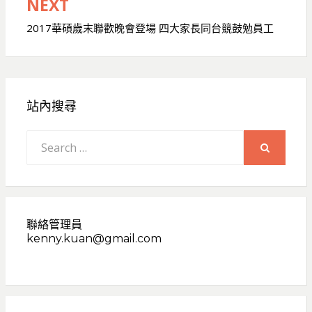
覽
NEXT
2017華碩歲末聯歡晚會登場 四大家長同台競鼓勉員工
站內搜尋
Search
for:
SEARCH
聯絡管理員
kenny.kuan@gmail.com