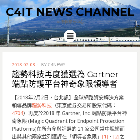
C4IT NEWS CHANNEL
4C新聞集散中心
Menu
POSTED
2018-02-03
BY
C4NEWS
ON
趨勢科技再度獲選為 Gartner
端點防護平台神奇象限領導者
【2018年2月2日，台北訊】全球網路資安解決方案
領導品牌
趨勢科技
（東京證券交易所股票代碼：
4704
）再度於2018 年 Gartner, Inc. 端點防護平台神
奇象限 (Magic Quadrant for Endpoint Protection
Platforms)在所有參與評選的 21 家公司當中脫穎而
出與其他兩家並列獲評在「領導者象限」
[1]
、
[2]
之