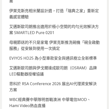
案
伊萊克斯亮相米蘭設計週，打造「瑞典之家」重新定
義感官體驗
艾邁斯歐司朗推出適用於極小空間的均勻光效解決方
案 SMARTLED Pure 0201
母親節送的不只是家電 伊萊克斯推洗碗機「碗全啟動
服務」從安裝到使用一次搞定
EVIYOS HD25 為小型車款安全與通訊樹立全新標準
艾邁斯歐司朗與伊戈爾達成歐司朗（OSRAM）品牌
LED驅動器授權協議
思科於 RSA Conference 2026 展出AI代理資安解決
方案
WBC經典賽中華隊明首戰澳洲 中華電信MOD、
Hami Video熱血直播