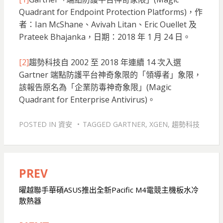
Quadrant for Endpoint Protection Platforms)，作
者：Ian McShane、Avivah Litan、Eric Ouellet 及
Prateek Bhajanka，日期：2018 年 1 月 24 日。
[2]
趨勢科技自 2002 至 2018 年連續 14 次入選
Gartner 端點防護平台神奇象限的「領導者」象限，
該報告原名為「企業防毒神奇象限」(Magic
Quadrant for Enterprise Antivirus)。
POSTED IN
資安
TAGGED
GARTNER
,
XGEN
,
趨勢科技
PREV
文
章
曜越聯手華碩ASUS推出全新Pacific M4電競主機板水冷
散熱器
導