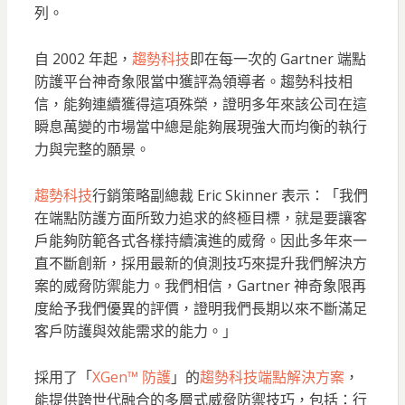
列。
自 2002 年起，
趨勢科技
即在每一次的 Gartner 端點
防護平台神奇象限當中獲評為領導者。趨勢科技相
信，能夠連續獲得這項殊榮，證明多年來該公司在這
瞬息萬變的市場當中總是能夠展現強大而均衡的執行
力與完整的願景。
趨勢科技
行銷策略副總裁 Eric Skinner 表示：「我們
在端點防護方面所致力追求的終極目標，就是要讓客
戶能夠防範各式各樣持續演進的威脅。因此多年來一
直不斷創新，採用最新的偵測技巧來提升我們解決方
案的威脅防禦能力。我們相信，Gartner 神奇象限再
度給予我們優異的評價，證明我們長期以來不斷滿足
客戶防護與效能需求的能力。」
採用了「
XGen™ 防護
」的
趨勢科技端點解決方案
，
能提供跨世代融合的多層式威脅防禦技巧，包括：行