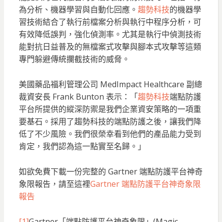
為分析、機器學習與自動化回應。
趨勢科技
的機器學
習技術結合了執行前檔案分析與執行中程序分析，可
有效降低誤判，強化偵測率。尤其是執行中偵測技術
能對抗日益普及的無檔案式攻擊與腳本式攻擊等這類
專門躲避傳統攔截技術的威脅。
美國藥品福利管理公司 MedImpact Healthcare 副總
裁資安長 Frank Bunton 表示：「
趨勢科技
端點防護
平台所提供的縱深防禦是我們企業資安策略的一項重
要基石。採用了趨勢科技的端點防護之後，讓我們降
低了不少風險。我們很榮幸看到他們的產品能力受到
肯定，我們認為這一點實至名歸。」
如欲免費下載一份完整的 Gartner 端點防護平台神奇
象限報告，請至這裡
Gartner 端點防護平台神奇象限
報告
[1]
Gartner「端點防護平台神奇象限」(Magic