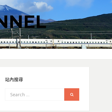
NNEL
站內搜尋
Search
SEARCH
for: