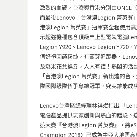
激烈的血戰，台灣與香港分別由ONCE（
而最後Lenovo「台港澳Legion 菁
港澳Legion 菁英賽」冠軍賽全程使用高規格
示超強機種包含頂級桌上型電競電腦Lenovo L
Legion Y920、Lenovo Legion Y7
值好禮回饋粉絲，有藍芽追蹤器、Lenovo 
及爆米花兌換券，人人有禮！熱鬧的活
「台港澳Legion 菁英賽」新出爐的台、
隊國際級隊伍爭奪總冠軍，究竟誰能成
Lenovo台灣區總經理林祺斌指出:「L
電腦產品提供玩家創新與熱血的體驗。這次，
競大賽『台港澳Legion 菁英賽』，將eS
Champion 2018〉已成為中亞太