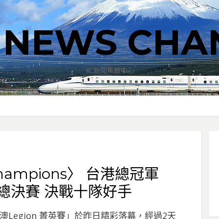
T NEWS CHA
4C新聞集散中心
 Champions〉 台港總冠軍
谷總決賽 決戰十隊好手
台港澳Legion 菁英賽」於昨日精彩落幕，經過2天