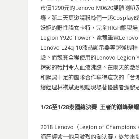
市價1290元的Lenovo M0620雙體喇叭
癮。第二天更邀請粉絲們一起Cospla
妖嬈的野性貓女卡特，完全HIGH翻現場
Legion Y920 Tower、電競筆電Lenovo L
Lenovo L24q-10液晶顯示器等
驗。而競賽全程使用的Lenovo Legi
精彩的戰鬥令人血液沸騰。在兩天的激烈
和默契十足的團隊合作奪得這次的「台港澳L
總經理林祺斌更親臨現場替優勝者頒發
1/26至1/28泰國總決賽 王者的巔峰榮耀
2018 Lenovo〈Legion of Champ
師歷經逾一個月激烈的淘汰賽，終於來到