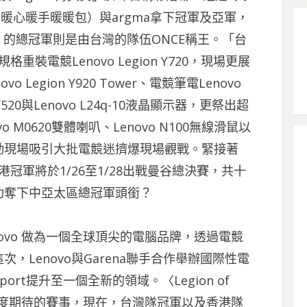
暖心暖手暖暖包）與argma拿下冠軍及亞軍，
英賽」的總冠軍則是由台灣的隊伍ONCE稱王。
「台
重裝電競Lenovo Legion Y720，現場更展
egion Y920 Tower、電競筆電Lenovo
20、Y520與Lenovo L24q-10液晶顯示器，更祭出超
M0620雙體喇叭、Lenovo N100無線滑鼠以
動現場吸引大批電競迷擠爆現場觀戰。緊接著
港冠軍將於1/26至1/28出戰曼谷總決賽，共十
功奪下中亞太區總冠軍頭銜？
enovo 做為一個全球頂尖的電腦品牌，透過電競
Lenovo與Garena聯手合作舉辦國際性電
port提升至一個全新的領域。〈Legion of
地區高度期待的賽事，現在，台灣隊冠軍以及香港隊