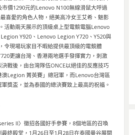
及市價1290元的Lenovo N100無線滑鼠大呼過
y成最喜愛的角色人物，絕美高冷女王艾希、魅影
。活動兩天展示的頂級桌上型電競電腦Lenovo
egion Y920、Lenovo Legion Y720、Y520與
超強機種，令現場玩家目不暇給提供最頂級的電競體
on Y720更讓台灣、香港兩地選手發揮實力，刺激
決戰後，由台灣隊伍ONCE以絕佳的反應技巧
egion 菁英賽」總冠軍，而Lenovo台灣區
冠軍獎盃，並為泰國的總決賽致上最高的祝福。
ions series II〉徵招各國好手參賽，8個地區的召喚
最終殿堂，1月26日至1月28日在泰國曼谷展開