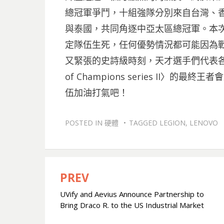
總冠軍爭鬥，十組強隊分別來自台灣、
與泰國，共同角逐中亞太區總冠軍。本次
定隊伍生死，任何優勢情況都可能因為
又緊張的史詩級時刻，天才選手們代表各區域為
of Champions series II〉
伍加油打氣吧！
POSTED IN
硬體
TAGGED
LEGION
,
LENOVO
PREV
文
UVify and Aevius Announce Partnership to
章
Bring Draco R. to the US Industrial Market
導