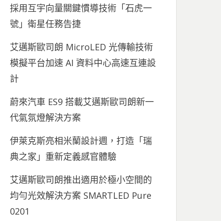
採用互宇向量關鍵慣導技術「石虎一
號」衛星任務告捷
艾邁斯歐司朗 MicroLED 光傳輸技術
模擬平台加速 AI 資料中心高速互連設
計
蔚來汽車 ES9 搭載艾邁斯歐司朗新一
代氣氛燈解決方案
伊萊克斯亮相米蘭設計週，打造「瑞
典之家」重新定義感官體驗
艾邁斯歐司朗推出適用於極小空間的
均勻光效解決方案 SMARTLED Pure
0201