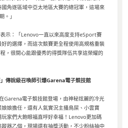
泰國角逐區域中亞太地區大賽的總冠軍，這場來
期。」
表示：「Lenovo一直以來高度支持eSport賽
最好的選擇，而這次競賽更全程使用高規格重裝
激的賽程，很開心能跟優秀的得獎隊伍共享這榮耀的
賽」傳說級召喚師引爆Garena電子競技館
日在Garena電子競技館登場，由神秘炫麗的冷光
菜娘娘擔任，還有人氣實況主播鳥屎、小雲寶
玩家們大飽眼福直呼好幸福！Lenovo更加碼
追蹤器乙個，現場還有抽獎活動，不少粉絲抽中