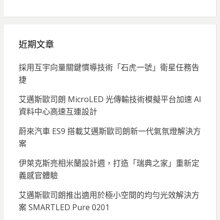
近期文章
採用互宇向量關鍵慣導技術「石虎一號」衛星任務告
捷
艾邁斯歐司朗 MicroLED 光傳輸技術模擬平台加速 AI
資料中心高速互連設計
蔚來汽車 ES9 搭載艾邁斯歐司朗新一代氣氛燈解決方
案
伊萊克斯亮相米蘭設計週，打造「瑞典之家」重新定
義感官體驗
艾邁斯歐司朗推出適用於極小空間的均勻光效解決方
案 SMARTLED Pure 0201