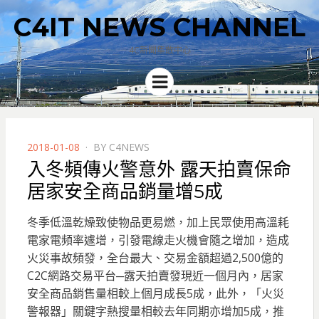
C4IT NEWS CHANNEL
4C新聞集散中心
Menu
POSTED
2018-01-08
BY
C4NEWS
ON
入冬頻傳火警意外 露天拍賣保命
居家安全商品銷量增5成
冬季低溫乾燥致使物品更易燃，加上民眾使用高溫耗
電家電頻率遽增，引發電線走火機會隨之增加，造成
火災事故頻發，全台最大、交易金額超過2,500億的
C2C網路交易平台─露天拍賣發現近一個月內，居家
安全商品銷售量相較上個月成長5成，
此外，「火災
警報器」關鍵字熱搜量相較去年同期亦增加5成，推