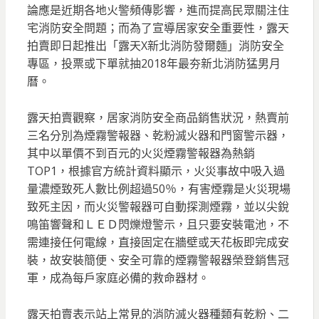
論應是近期各地火警頻傳影響，進而提高民眾關注住
宅消防安全問題；而為了宣導居家安全重要性，露天
拍賣即日起推出「露天X新北消防發爾麵」消防安全
專區，投票或下單就抽2018年最夯新北消防猛男月
曆。
露天拍賣觀察，居家消防安全商品銷售狀況，熱賣前
三名分別為煙霧警報器、乾粉滅火器和門窗警示器，
其中以單價不到百元的火災煙霧警報器為熱銷
TOP1，根據官方統計資料顯示，火災事故中吸入過
量濃煙致死人數比例超過50％，有害煙霧是火災現場
致死主因，而火災警報器可自動探測煙霧，並以尖銳
鳴笛響聲和ＬＥＤ閃爍燈警示，且只要安裝電池，不
需連接任何電線，直接固定在牆壁或天花板即完成安
裝，故安裝簡便、安全可靠的煙霧警報器榮登銷售冠
軍，成為每戶家庭必備的救命器材。
露天拍賣表示站上常見的消防滅火器種類有乾粉、二