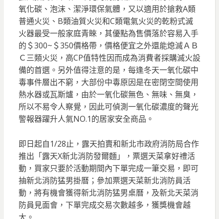
氧化碳、泡沫、潔淨環保氣體，又以適用於搶救A類
普通火災、B類油質火災和C類電氣火災的乾粉式滅
火器最受一般家庭青睞，其優點為售價落於容易入手
的＄300~＄350價格帶，價格便宜之外還能熄滅ＡＢ
Ｃ三類火災，高CP值特性因而成為消費者採購滅火設
備的首選。另外值得注意的是，每逢冬天一氧化碳中
毒事件層出不窮，大部份中毒原因是在密閉空間使用
熱水器或瓦斯爐，由於一氧化碳無色、無味、無臭，
所以不易令人察覺，因此可偵測一氧化碳濃度的聲光
警報器躍升人氣NO.1的居家安全商品。
即日起自1/28止，露天拍賣和新北市政府消防局合作
推出「露天X新北消防發爾麵」，票選天菜拿好禮活
動，買家只要於活動期間內下單完成一筆交易，即可
抽新北消防猛男掛曆；參加票選天菜新北消防員活
動，將有機會獲得新北消防猛男桌曆，及新北天菜消
防員見面會，下單完成交易次數越多，獲獎機會越
大。