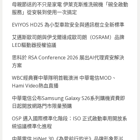
母親節送的不只是家電 伊萊克斯推洗碗機「碗全啟動
服務」從安裝到使用一次搞定
EVIYOS HD25 為小型車款安全與通訊樹立全新標準
艾邁斯歐司朗與伊戈爾達成歐司朗（OSRAM）品牌
LED驅動器授權協議
思科於 RSA Conference 2026 展出AI代理資安解決
方案
WBC經典賽中華隊明首戰澳洲 中華電信MOD、
Hami Video熱血直播
中華電信公布Samsung Galaxy S26系列購機資費即
日起開放網路門市限量預購
OSP 邁入國際標準化階段：ISO 正式啟動車用開放系
統協議標準化進程
中華電信 HiNet 30《為愛前行的光》品牌形象影片