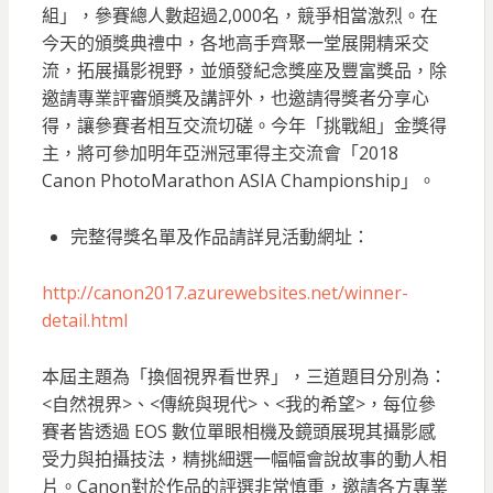
組」，參賽總人數超過2,000名，競爭相當激烈。在
今天的頒獎典禮中，各地高手齊聚一堂展開精采交
流，拓展攝影視野，並頒發紀念獎座及豐富獎品，除
邀請專業評審頒獎及講評外，也邀請得獎者分享心
得，讓參賽者相互交流切磋。今年「挑戰組」金獎得
主，將可參加明年亞洲冠軍得主交流會「2018
Canon PhotoMarathon ASIA Championship」。
完整得獎名單及作品請詳見活動網址：
http://canon2017.azurewebsites.net/winner-
detail.html
本屆主題為「換個視界看世界」，三道題目分別為：
<自然視界>、<傳統與現代>、<我的希望>，每位參
賽者皆透過 EOS 數位單眼相機及鏡頭展現其攝影感
受力與拍攝技法，精挑細選一幅幅會說故事的動人相
片。Canon對於作品的評選非常慎重，邀請各方專業