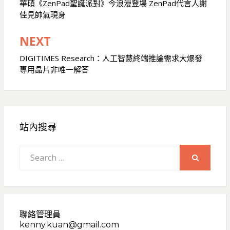
章
華碩《ZenPad聖誕派對》今浪漫登場 ZenPad代言人謝
佳見帥氣現身
導
覽
NEXT
DIGITIMES Research：人工智慧終端推論需求大爆發
專用晶片非唯一解答
站內搜尋
Search
for:
SEARCH
聯絡管理員
kenny.kuan@gmail.com