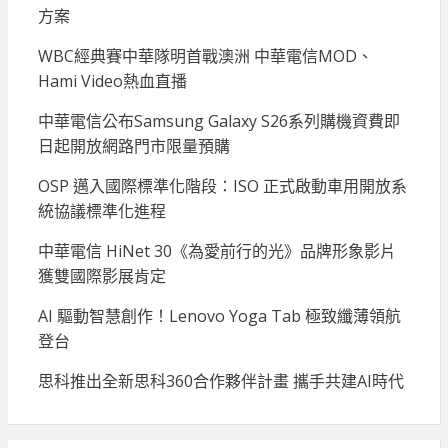
方案
WBC經典賽中華隊明首戰澳洲 中華電信MOD、
Hami Video熱血直播
中華電信公布Samsung Galaxy S26系列購機資費即
日起開放網路門市限量預購
OSP 邁入國際標準化階段：ISO 正式啟動車用開放系
統協議標準化進程
中華電信 HiNet 30《為愛前行的光》品牌形象影片
獲雙國際影展肯定
AI 驅動智慧創作！Lenovo Yoga Tab 極致纖薄領航
登台
思科推出全新思科360合作夥伴計畫 攜手共建AI時代