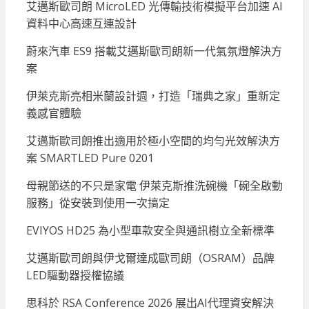
艾邁斯歐司朗 MicroLED 光傳輸技術模擬平台加速 AI
資料中心高速互連設計
蔚來汽車 ES9 搭載艾邁斯歐司朗新一代氣氛燈解決方
案
伊萊克斯亮相米蘭設計週，打造「瑞典之家」重新定
義感官體驗
艾邁斯歐司朗推出適用於極小空間的均勻光效解決方
案 SMARTLED Pure 0201
母親節送的不只是家電 伊萊克斯推洗碗機「碗全啟動
服務」從安裝到使用一次搞定
EVIYOS HD25 為小型車款安全與通訊樹立全新標準
艾邁斯歐司朗與伊戈爾達成歐司朗（OSRAM）品牌
LED驅動器授權協議
思科於 RSA Conference 2026 展出AI代理資安解決