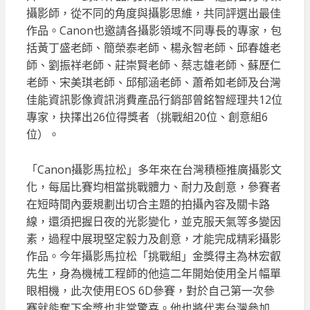
攝影師，從不同的角度與攝影思維，共同評選出最佳
作品。Canon也邀請各攝影領域不同專長的專家，包
括黃丁盛老師、簡榮泰老師、楊永智老師、邱春雄老
師、劉振祥老師、莊崇賢老師、蔡志雄老師、蘇歷仁
老師、宋美琪老師、邱郁涵老師、蕭希如老師及台灣
佳能資訊影像資訊消費產品行銷部曾銘智經理共12位
專家，抉擇出26位得獎者（挑戰組20位、創意組6
位）。
「Canon攝影馬拉松」多年來在台灣積極推廣攝影文
化，每屆比賽均相當挑戰體力、耐力及創意，參賽者
在短時間內要規劃出切合主題的拍攝內容及關卡路
線，還須把握日夜的光影變化，並克服天氣等多變因
素，過程中展現堅定毅力及創意，才能完成精彩攝影
作品。今年攝影馬拉松「挑戰組」金獎得主為林宏叡
先生，身為機械工程師的他這二年開始使用全片幅單
眼相機，此次使用EOS 6D參賽，對於自己第一次參
賽就能奪下金獎也非常驚喜。他也將代表台灣參加