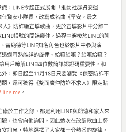
識，LINE今起正式展開「推動社群資安運
擔任資安小隊長，改寫成名曲《早安，晨之
不求人》防詐騙宣導歌曲，更於宣導影片中分飾二
INE帳號的間諜廣仲，過程中穿梭於LINE的聊
、雷納德等LINE知名角色也於影片中參與演
望透過耳熟能詳的旋律、給嘛給嘛？給嘛給嘛？
讓用戶暸解LINE四位數簡訊認證碼重要性，和
外，即日起至11月18日只要瀏覽《保密防詐不
問題，還可獲得《雙面廣仲防詐不求人》限定貼
.line.me
。
忙碌於工作之餘，都是利用LINE與爺爺和家人來
問題，也會向他詢問。因此這次在改編歌曲上努
資安訊息，特地選擇了大家都十分熟悉的旋律，