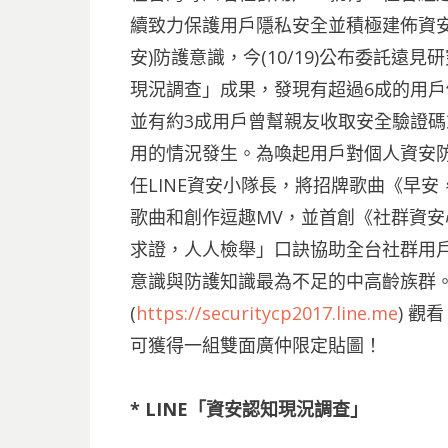
續致力保護用戶隱私安全並積極建佈資安
安)防護意識，今(10/19)公布委託
現況調查」成果，
發現有超過6成的用戶
並有約3成用戶曾幫親友收取安全驗證
用的情況發生。為喚起用戶對個人資安防
任LINE資安小隊長，將招牌歌曲《早安
歌曲和創作逗趣MV，並首創《社群資
求證，人人檢舉」口訣協助全台社群用
意識與防護知識最為不足的中高齡族群。
(
https://securitycp2017.line.me
) 
可獲得一組雙面廣仲限定貼圖！
* LINE「資安認知現況調查」