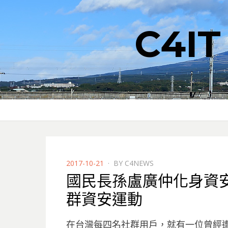
C4I
POSTED
2017-10-21
BY
C4NEWS
ON
國民長孫盧廣仲化身資安
群資安運動
在台灣每四名社群用戶，就有一位曾經遭