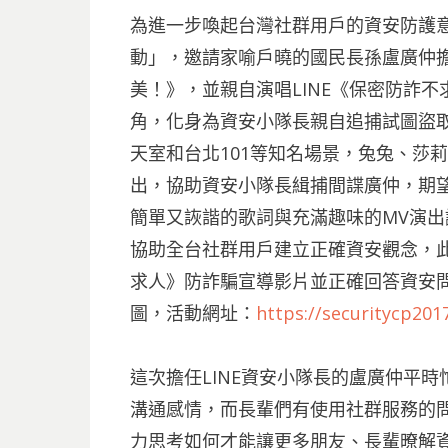
為進一步喚起台灣社群用戶的資安防護意
動」，邀請家喻戶曉的國民長孫盧廣仲
美！》，並親自演唱LINE《保密防詐
角，化身為資安小隊長親自追捕試圖盜取L
天室和台北101等知名場景，兔兔、莎莉
出，協助資安小隊長緝捕間諜廣仲，期
簡單又詼諧的歌詞與充滿趣味的MV演出
協助全台社群用戶建立正確資安觀念，此
求人》防詐騙宣導影片並正確回答資安
圖，活動網址：
https://securitycp2017
這次擔任LINE資安小隊長的盧廣仲平時
溝通感情，而長輩們有使用社群服務的
力思考如何才能讓更多朋友、長輩暸解