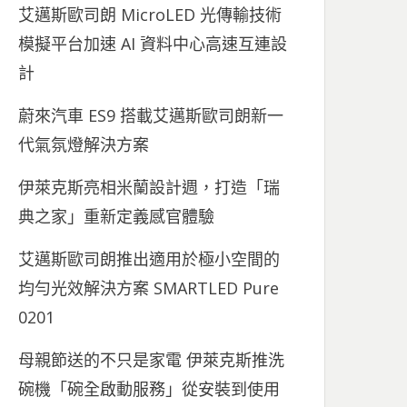
艾邁斯歐司朗 MicroLED 光傳輸技術
模擬平台加速 AI 資料中心高速互連設
計
蔚來汽車 ES9 搭載艾邁斯歐司朗新一
代氣氛燈解決方案
伊萊克斯亮相米蘭設計週，打造「瑞
典之家」重新定義感官體驗
艾邁斯歐司朗推出適用於極小空間的
均勻光效解決方案 SMARTLED Pure
0201
母親節送的不只是家電 伊萊克斯推洗
碗機「碗全啟動服務」從安裝到使用