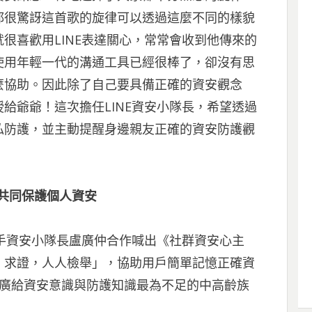
都很驚訝這首歌的旋律可以透過這麼不同的樣貌
很喜歡用LINE表達關心，常常會收到他傳來的
使用年輕一代的溝通工具已經很棒了，卻沒有思
麼協助。因此除了自己要具備正確的資安觀念
給爺爺！這次擔任LINE資安小隊長，希望透過
私防護，並主動提醒身邊親友正確的資安防護觀
戶共同保護個人資安
攜手資安小隊長盧廣仲合作喊出《社群資安心主
，求證，人人檢舉」，協助用戶簡單記憶正確資
推廣給資安意識與防護知識最為不足的中高齡族