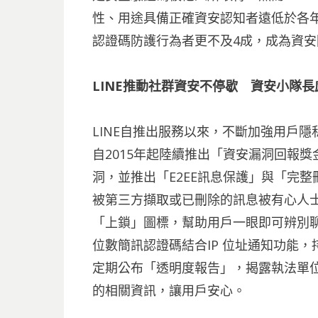
性、用途具備正確資安認知者遠低於各
認證碼防護行為者更不及4成，成為資
LINE推動社群資安不停歇 資安小隊
LINE自推出服務以來，不斷加強用戶
自2015年起陸續推出「資安漏洞回報獎
洞，並推出「E2EE訊息保護」與「完
被第三方擷取或已刪除的訊息被有心人士
「上鎖」圖標，幫助用戶一眼即可辨別聊
位數簡訊認證碼結合IP 位址通知功能，
定期公布「透明度報告」，揭露執法單位向
的相關資訊，讓用戶安心。