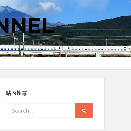
NNEL
站內搜尋
Search
SEARCH
for: