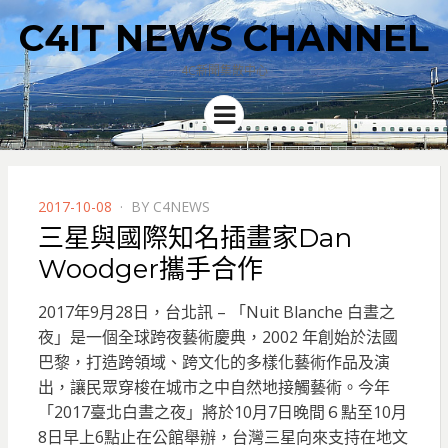
C4IT NEWS CHANNEL
4C新聞集散中心
Menu
POSTED
2017-10-08
BY
C4NEWS
ON
三星與國際知名插畫家Dan
Woodger攜手合作
2017年9月28日，台北訊 – 「Nuit Blanche 白晝之
夜」是一個全球跨夜藝術慶典，2002 年創始於法國
巴黎，打造跨領域、跨文化的多樣化藝術作品及演
出，讓民眾穿梭在城市之中自然地接觸藝術。
今年
「2017臺北白晝之夜」將於10月7日晚間６點至10月
8日早上6點止在公館舉辦，台灣三星向來支持在地文