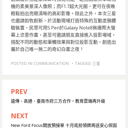
機的柔美景深人像照；而F1.7超大光圈，更可在夜晚
輕鬆拍出亮眼清晰的高彩影像。除此之外，本次三星
也邀請如牧創新，於活動現場打造特殊的互動塗鴉體
驗裝置，民眾可用S Pen於Galaxy Note8無邊際大螢
幕上恣意作畫，甚至可邀請朋友直接進入投影場域，
搭配不同的動態和筆觸效果與對位投影互動，創造出
屬於自己唯一無二的奇幻白晝之夜！
POSTED IN
COMMUNICATION
TAGGED
三星
PREV
文
章
遠傳、高通、臺南市府三方合作，教育雲端再升級
導
NEXT
覽
New Ford Focus開放預接單 十月底前領牌再送安心保固