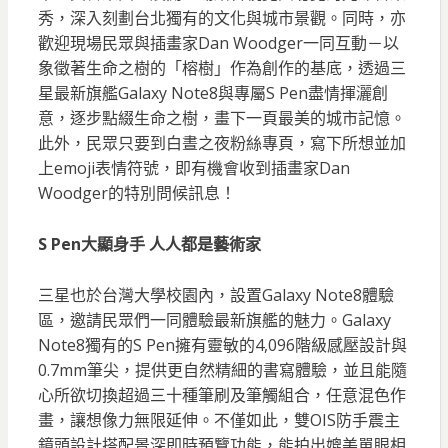
秀，深入刻劃台北獨有的文化與城市景觀。同時，亦
歡迎現場民眾與插畫家Dan Woodger一同互動－以
象徵著生命之樹的「榕樹」作為創作的基底，透過三
星最新旗艦Galaxy Note8與專屬S Pen盡情揮灑創
意，逐步點綴生命之樹，畫下一頁最美的城市記憶。
此外，民眾只要到白晝之夜粉絲專頁，寫下所想並加
上emoji表情符號，即有機會收到插畫家Dan
Woodger的特別問候訊息！
S Pen大顯身手 人人都是藝術家
三星也於台灣大學校園內，設置Galaxy Note8體驗
區，邀請民眾們一同體驗最新旗艦的魅力。Galaxy
Note8獨有的S Pen擁有靈敏的4,096階級感壓設計與
0.7mm筆尖，提供更自然精細的書寫體驗，並且能隨
心所欲切換超過三十種筆刷及筆觸組合，任意混色作
畫，讓想像力無限延伸。不僅如此，雙OIS防手震主
鏡頭設計搭配景深即時預覽功能，能拍出媲美單眼相