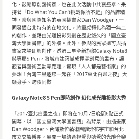
化、鼓勵原創藝術家，也在此次活動中共襄盛舉。秉
持著「Do What You Can’t挑戰你所不能」的品牌精
神，盼與國際知名的英國插畫家Dan Woodger，一
同發掘台北特有的在地文化，將靈感轉化為獨一無二
的創作，並藉由光雕投影刻劃在歷史悠久的「國立臺
灣大學圖書館」的外牆。此外，參與的民眾還可與插
畫家來場即興創作，透過三星全新旗艦Galaxy Note8
與專屬S Pen，將城市建築變成揮灑創意的畫布，讓
觀者與藝術互動零距離，實現「人人都是藝術家」的
夢想！台灣三星邀您一起在「2017臺北白晝之夜」大
顯身手、跨夜同歡！
Galaxy Note8 S Pen即時創作 幻化成光雕投影大秀
「2017臺北白晝之夜」即將在10月7日晚間6點正式
開幕，以「國立臺灣大學圖書館」為背景，由插畫家
Dan Woodger、台灣數位藝術團體煙花宇宙和台北
市立交響樂團，展開一場結合視覺與聽覺的光雕音樂