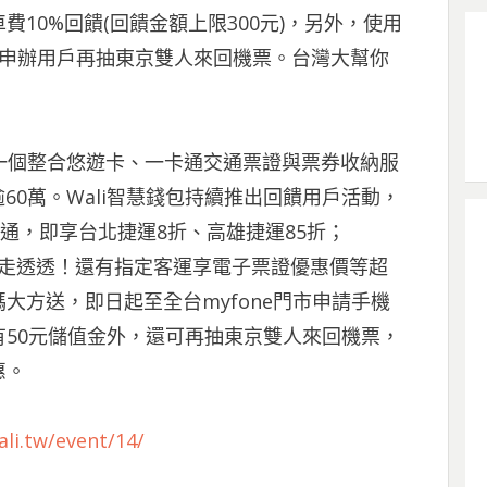
費10%回饋(回饋金額上限300元)，另外，使用
新申辦用戶再抽東京雙人來回機票。台灣大幫你
第一個整合悠遊卡、一卡通交通票證與票券收納服
60萬。Wali智慧錢包持續推出回饋用戶活動，
卡通，即享台北捷運8折、高雄捷運85折；
你0元走透透！還有指定客運享電子票證優惠價等超
大方送，即日起至全台myfone門市申請手機
50元儲值金外，還可再抽東京雙人來回機票，
惠。
li.tw/event/14/