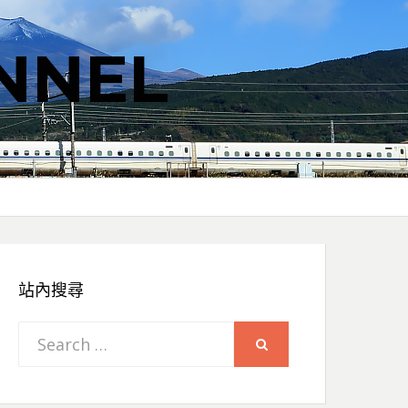
NNEL
站內搜尋
Search
SEARCH
for: