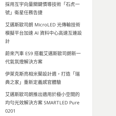
採用互宇向量關鍵慣導技術「石虎一
號」衛星任務告捷
艾邁斯歐司朗 MicroLED 光傳輸技術
模擬平台加速 AI 資料中心高速互連設
計
蔚來汽車 ES9 搭載艾邁斯歐司朗新一
代氣氛燈解決方案
伊萊克斯亮相米蘭設計週，打造「瑞
典之家」重新定義感官體驗
艾邁斯歐司朗推出適用於極小空間的
均勻光效解決方案 SMARTLED Pure
0201