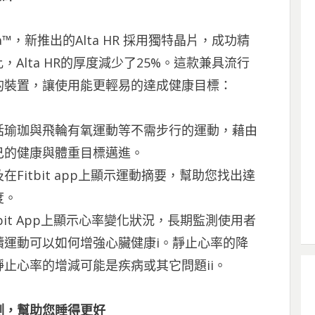
lta™，新推出的Alta HR 採用獨特晶片，成功精
™相比，Alta HR的厚度減少了25%。這款兼具流行
的裝置，讓使用能更輕易的達成健康目標：
括瑜珈與飛輪有氧運動等不需步行的運動，藉由
己的健康與體重目標邁進。
Fitbit app上顯示運動摘要，幫助您找出達
度。
bit App上顯示心率變化狀況，長期監測使用者
運動可以如何增強心臟健康i。靜止心率的降
止心率的增減可能是疾病或其它問題ii。
測，幫助您睡得更好