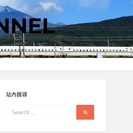
NNEL
站內搜尋
Search
SEARCH
for: