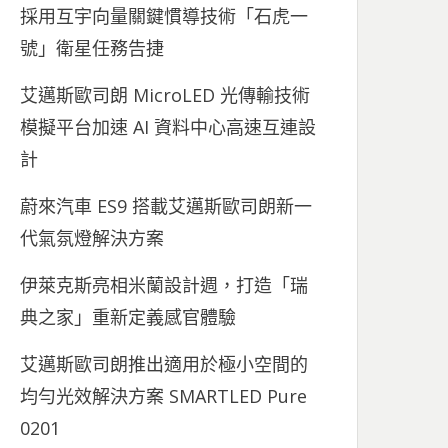
採用互宇向量關鍵慣導技術「石虎一
號」衛星任務告捷
艾邁斯歐司朗 MicroLED 光傳輸技術
模擬平台加速 AI 資料中心高速互連設
計
蔚來汽車 ES9 搭載艾邁斯歐司朗新一
代氣氛燈解決方案
伊萊克斯亮相米蘭設計週，打造「瑞
典之家」重新定義感官體驗
艾邁斯歐司朗推出適用於極小空間的
均勻光效解決方案 SMARTLED Pure
0201