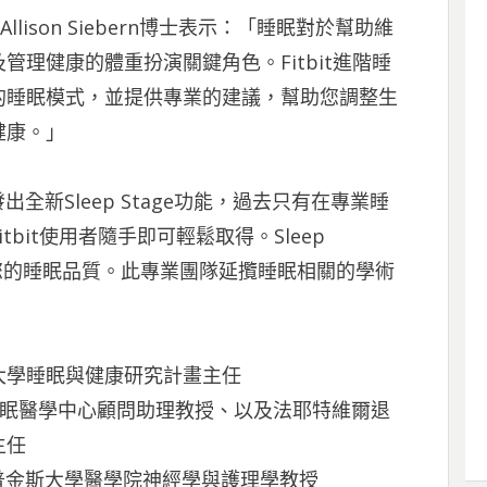
llison Siebern博士表示：「睡眠對於幫助維
理健康的體重扮演關鍵角色。Fitbit進階睡
的睡眠模式，並提供專業的建議，幫助您調整生
健康。」
出全新Sleep Stage功能，過去只有在專業睡
bit使用者隨手即可輕鬆取得。Sleep
改進您的睡眠品質。此專業團隊延攬睡眠相關的學術
：
亞歷桑納大學睡眠與健康研究計畫主任
史丹佛大學睡眠醫學中心顧問助理教授、以及法耶特維爾退
主任
士: 約翰霍普金斯大學醫學院神經學與護理學教授