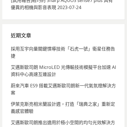
[試用報告]輕巧的 Sharp AQUOS sense7 plus 具有
優異的相機與影音表現
2023-07-24
近期文章
採用互宇向量關鍵慣導技術「石虎一號」衛星任務告
捷
艾邁斯歐司朗 MicroLED 光傳輸技術模擬平台加速 AI
資料中心高速互連設計
蔚來汽車 ES9 搭載艾邁斯歐司朗新一代氣氛燈解決方
案
伊萊克斯亮相米蘭設計週，打造「瑞典之家」重新定
義感官體驗
艾邁斯歐司朗推出適用於極小空間的均勻光效解決方