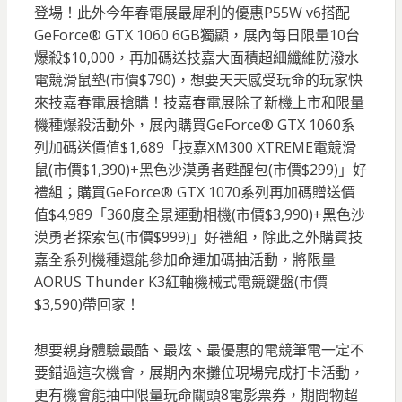
登場！此外今年春電展最犀利的優惠P55W v6搭配
GeForce® GTX 1060 6GB獨顯，展內每日限量10台
爆殺$10,000，再加碼送技嘉大面積超細纖維防潑水
電競滑鼠墊(市價$790)，想要天天感受玩命的玩家快
來技嘉春電展搶購！技嘉春電展除了新機上市和限量
機種爆殺活動外，展內購買GeForce® GTX 1060系
列加碼送價值$1,689「技嘉XM300 XTREME電競滑
鼠(市價$1,390)+黑色沙漠勇者甦醒包(市價$299)」好
禮組；購買GeForce® GTX 1070系列再加碼贈送價
值$4,989「360度全景運動相機(市價$3,990)+黑色沙
漠勇者探索包(市價$999)」好禮組，除此之外購買技
嘉全系列機種還能參加命運加碼抽活動，將限量
AORUS Thunder K3紅軸機械式電競鍵盤(市價
$3,590)帶回家！
想要親身體驗最酷、最炫、最優惠的電競筆電一定不
要錯過這次機會，展期內來攤位現場完成打卡活動，
更有機會能抽中限量玩命關頭8電影票券，期間物超