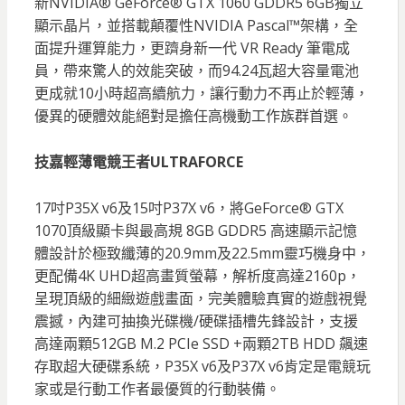
新NVIDIA® GeForce® GTX 1060 GDDR5 6GB獨立
顯示晶片，並搭載顛覆性NVIDIA Pascal™架構，全
面提升運算能力，更躋身新一代 VR Ready 筆電成
員，帶來驚人的效能突破，而94.24瓦超大容量電池
更成就10小時超高續航力，讓行動力不再止於輕薄，
優異的硬體效能絕對是擔任高機動工作族群首選。
技嘉輕薄電競王者ULTRAFORCE
17吋P35X v6及15吋P37X v6，將GeForce® GTX
1070頂級顯卡與最高規 8GB GDDR5 高速顯示記憶
體設計於極致纖薄的20.9mm及22.5mm靈巧機身中，
更配備4K UHD超高畫質螢幕，解析度高達2160p，
呈現頂級的細緻遊戲畫面，完美體驗真實的遊戲視覺
震撼，內建可抽換光碟機/硬碟插槽先鋒設計，支援
高達兩顆512GB M.2 PCIe SSD +兩顆2TB HDD 飆速
存取超大硬碟系統，P35X v6及P37X v6肯定是電競玩
家或是行動工作者最優質的行動裝備。