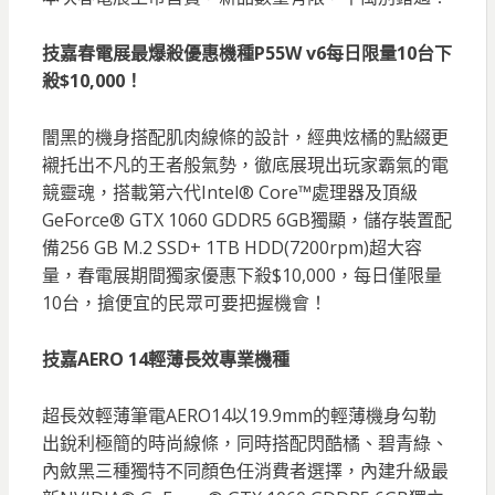
技嘉春電展最爆殺優惠機種P55W v6每日限量10台下
殺$10,000！
闇黑的機身搭配肌肉線條的設計，經典炫橘的點綴更
襯托出不凡的王者般氣勢，徹底展現出玩家霸氣的電
競靈魂，搭載第六代Intel® Core™處理器及頂級
GeForce® GTX 1060 GDDR5 6GB獨顯，儲存裝置配
備256 GB M.2 SSD+ 1TB HDD(7200rpm)超大容
量，春電展期間獨家優惠下殺$10,000，每日僅限量
10台，搶便宜的民眾可要把握機會！
技嘉AERO 14輕薄長效專業機種
超長效輕薄筆電AERO14以19.9mm的輕薄機身勾勒
出銳利極簡的時尚線條，同時搭配閃酷橘、碧青綠、
內斂黑三種獨特不同顏色任消費者選擇，內建升級最