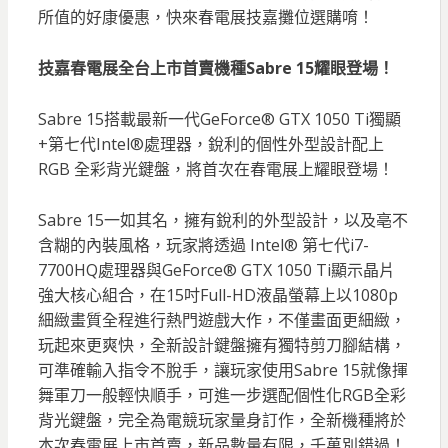
所值的好康優惠，快來春電展技嘉攤位選購唷！
技嘉春電展全台上市首賣機種Sabre 15耀眼登場！
Sabre 15搭載最新一代GeForce® GTX 1050 Ti獨顯
+第七代Intel®處理器，銳利的個性外型設計配上
RGB 全彩背光鍵盤，將首次在春電展上耀眼登場！
Sabre 15一如其名，擁有銳利的外型設計，以及亳不
含糊的內裝風格，玩家將透過 Intel® 第七代i7-
7700HQ處理器與GeForce® GTX 1050 Ti顯示晶片
強大核心組合，在15吋Full-HD液晶螢幕上以1080p
細緻畫質全程進行熱門遊戲大作，不僅畫面更細緻，
玩起來更爽快，全新設計鍵盤擁有獨特剪刀腳結構，
可準確輸入指令不脫手，讓玩家使用Sabre 15就像揮
舞軍刀一般輕快順手，可進一步選配個性化RGB全彩
背光鍵盤，完全為電競玩家量身訂作，全新機種將於
本次春電展上市首賣，新品數量有限，千萬別錯過！