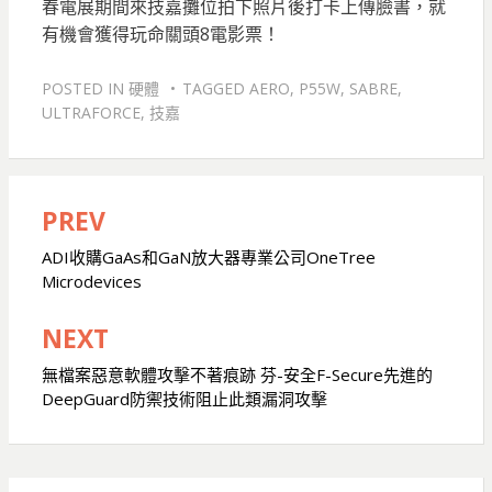
春電展期間來技嘉攤位拍下照片後打卡上傳臉書，就
有機會獲得玩命關頭8電影票！
POSTED IN
硬體
TAGGED
AERO
,
P55W
,
SABRE
,
ULTRAFORCE
,
技嘉
PREV
文
章
ADI收購GaAs和GaN放大器專業公司OneTree
Microdevices
導
覽
NEXT
無檔案惡意軟體攻擊不著痕跡 芬-安全F-Secure先進的
DeepGuard防禦技術阻止此類漏洞攻擊