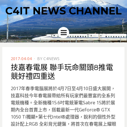
C4IT NEWS CHANNEL
4C新聞集散中心
Menu
POSTED
2017-04-04
BY
C4NEWS
ON
技嘉春電展 聯手玩命關頭8推電
競好禮四重送
2017年春季電腦展將於4月7日至4月10日盛大展開，
技嘉科技今年春電展帶給所有玩家們最豐富的全系列
電競機種。全新機種15.6吋電競筆電Sabre 15將於展
期內全台首賣上市，搭載最新一代GeForce® GTX
1050 Ti獨顯+第七代Intel®處理器，
銳利的個性外型
設計配上RGB 全彩背光鍵盤，將首次在春電展上耀眼