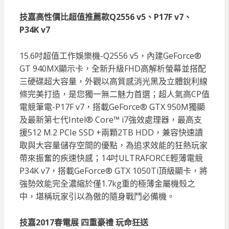
技嘉高性價比超值推薦款Q2556 v5、P17F v7、
P34K v7
15.6吋超值工作娛樂機-Q2556 v5，內建GeForce®
GT 940MX顯示卡，全新升級FHD高解析螢幕並搭配
三硬碟超大容量，外觀以高質感消光黑及立體銳利線
條完美打造，是您獨一無二魅力首選；超人氣高CP值
電競筆電-P17F v7，搭載GeForce® GTX 950M獨顯
及最新第七代Intel® Core™ i7強效處理器，最高支
援512 M.2 PCIe SSD +兩顆2TB HDD，兼容快速讀
取與大容量儲存空間的優點，為追求效能的狂熱玩家
帶來振奮的疾速快感；14吋ULTRAFORCE輕薄電競
P34K v7，搭載GeForce® GTX 1050Ti頂級顯卡，將
強勢效能完全濃縮於僅1.7kg重的極薄金屬機殼之
中，堪稱玩家引以為傲的隨身戰鬥必備機。
技嘉2017春電展 四重豪禮 玩命狂送