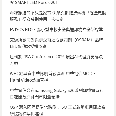
案 SMARTLED Pure 0201
母親節送的不只是家電 伊萊克斯推洗碗機「碗全啟動
服務」從安裝到使用一次搞定
EVIYOS HD25 為小型車款安全與通訊樹立全新標準
艾邁斯歐司朗與伊戈爾達成歐司朗（OSRAM）品牌
LED驅動器授權協議
思科於 RSA Conference 2026 展出AI代理資安解決
方案
WBC經典賽中華隊明首戰澳洲 中華電信MOD、
Hami Video熱血直播
中華電信公布Samsung Galaxy S26系列購機資費即
日起開放網路門市限量預購
OSP 邁入國際標準化階段：ISO 正式啟動車用開放系
統協議標準化進程