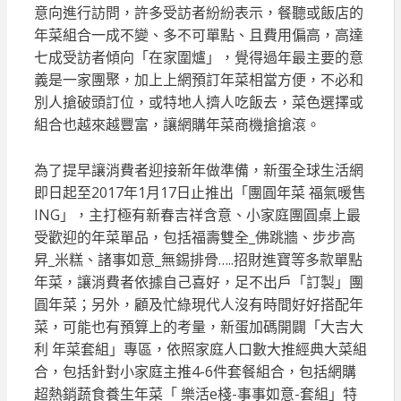
意向進行訪問，許多受訪者紛紛表示，餐聽或飯店的
年菜組合一成不變、多不可單點、且費用偏高，高達
七成受訪者傾向「在家圍爐」，覺得過年最主要的意
義是一家團聚，加上上網預訂年菜相當方便，不必和
別人搶破頭訂位，或特地人擠人吃飯去，菜色選擇或
組合也越來越豐富，讓網購年菜商機搶搶滾。
為了提早讓消費者迎接新年做準備，新蛋全球生活網
即日起至2017年1月17日止推出「團圓年菜 福氣暖售
ING」，主打極有新春吉祥含意、小家庭團圓桌上最
受歡迎的年菜單品，包括福壽雙全_佛跳牆、步步高
昇_米糕、諸事如意_無錫排骨…..招財進寶等多款單點
年菜，讓消費者依據自己喜好，足不出戶「訂製」團
圓年菜；另外，顧及忙綠現代人沒有時間好好搭配年
菜，可能也有預算上的考量，新蛋加碼開闢「大吉大
利 年菜套組」專區，依照家庭人口數大推經典大菜組
合，包括針對小家庭主推4-6件套餐組合，包括網購
超熱銷蔬食養生年菜「 樂活e棧-事事如意-套組」特