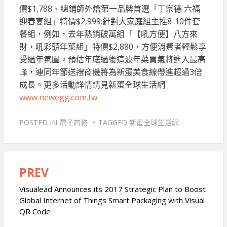
價$1,788、總鋪師外燴第一品牌首選「丁宗德 六福
迎春宴組」特價$2,999:針對大家庭組主推8-10件套
餐組，例如，去年熱銷破萬組「【吼方便】八方來
財，吼彩頭年菜組」特價$2,880，方便消費者輕鬆享
受過年氛圍。預估年底過後這波年菜買氣將進入最高
峰，連同年節送禮商機將為新蛋美食線帶進超過3倍
成長。更多活動詳情請見新蛋全球生活網
www.newegg.com.tw
POSTED IN
電子商務
TAGGED
新蛋全球生活網
PREV
文
章
Visualead Announces its 2017 Strategic Plan to Boost
Global Internet of Things Smart Packaging with Visual
導
QR Code
覽