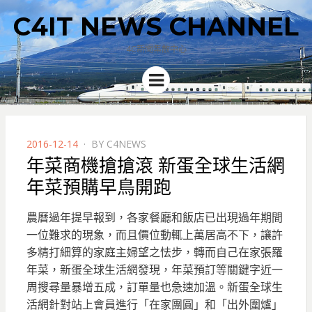
C4IT NEWS CHANNEL
4C新聞集散中心
Menu
POSTED
2016-12-14
BY
C4NEWS
ON
年菜商機搶搶滾 新蛋全球生活網
年菜預購早鳥開跑
農曆過年提早報到，各家餐廳和飯店已出現過年期間
一位難求的現象，而且價位動輒上萬居高不下，讓許
多精打細算的家庭主婦望之怯步，轉而自己在家張羅
年菜，新蛋全球生活網發現，年菜預訂等關鍵字近一
周搜尋量暴增五成，訂單量也急速加溫。
新蛋全球生
活網針對站上會員進行「在家團圓」和「出外圍爐」