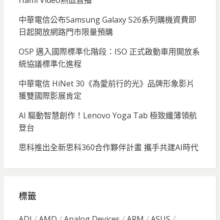
Hami Video熱血直播
中華電信公布Samsung Galaxy S26系列購機資費即
日起開放網路門市限量預購
OSP 邁入國際標準化階段：ISO 正式啟動車用開放系
統協議標準化進程
中華電信 HiNet 30《為愛前行的光》品牌形象影片
獲雙國際影展肯定
AI 驅動智慧創作！Lenovo Yoga Tab 極致纖薄領航
登台
思科推出全新思科360合作夥伴計畫 攜手共建AI時代
標籤
ADI
AMD
Analog Devices
ARM
ASUS