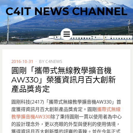
C4IT NEWS CHANNEL
4C新聞集散中心
Menu
POSTED
2016-10-31
BY
C4NEWS
ON
圓剛「攜帶式無線教學擴音機
AW330」榮獲資訊月百大創新
產品獎肯定
圓剛科技(2417)「攜帶式無線教學擴音機AW330」首
度獲得資訊月百大創新產品獎肯定。圓剛
攜帶式無線
教學擴音機AW330
除了秉持圓剛一貫以使用者為中心
的設計理念外，更以亮眼的外型與便利的使用情境，
獲得資訊月百大創新獎的評審的青睞。
並在今年正式