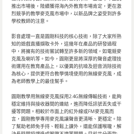
推出市場後，陸續獲得海內外教育市場肯定，更在激
烈競爭的教學麥克風市場中，以新品牌之姿受到許多
學校教師的注意。
影音處理一直是圓剛科技的核心技術，除了大家所熟
知的遊戲直播擷取卡外，這幾年在產品的研發過程
中，將擁有的技術嘗試轉至許多新的領域，如電競麥
克風及喇叭等。如今，圓剛更是將深厚的聲音處理技
術運用在教育產品上，以優異的抗噪及迴音消除技術
為核心，提供更符合教學情境使用的無線麥克風，成
為老師教學上的最佳幫手。
圓剛教學用無線麥克風採用2.4G無線傳輸技術，能夠
穩定維持與接收器間的連結，進而降低訊號丟失或干
擾等問題。相較於市面上的紅外線或FM麥克風而
言，圓剛教學專用麥克風讓聲音更清晰、更穩定。除
了幫助老師免手持、輕鬆上課外，還能保護喉嚨，解
決長時間授課造成喉嚨不適等問題。目前共分兩款: