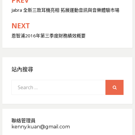
PREV
文
章
Jabra 全新三款耳機亮相 拓展運動音訊與音樂體驗市場
導
NEXT
覽
恩智浦2016年第三季度財務績效概要
站內搜尋
Search
for:
SEARCH
聯絡管理員
kenny.kuan@gmail.com