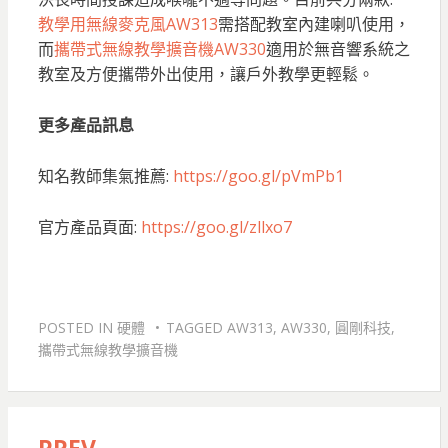
教學用無線麥克風AW313
需搭配教室內建喇叭使用，
而
攜帶式無線教學擴音機AW330
適用於無音響系統之
教室及方便攜帶外出使用，讓戶外教學更輕鬆。
更多產品訊息
知名教師集氣推薦:
https://goo.gl/pVmPb1
官方產品頁面:
https://goo.gl/zllxo7
POSTED IN
硬體
TAGGED
AW313
,
AW330
,
圓剛科技
,
攜帶式無線教學擴音機