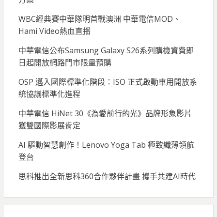
WBC經典賽中華隊明首戰澳洲 中華電信MOD、
Hami Video熱血直播
中華電信公布Samsung Galaxy S26系列購機資費即
日起開放網路門市限量預購
OSP 邁入國際標準化階段：ISO 正式啟動車用開放系
統協議標準化進程
中華電信 HiNet 30《為愛前行的光》品牌形象影片
獲雙國際影展肯定
AI 驅動智慧創作！Lenovo Yoga Tab 極致纖薄領航
登台
思科推出全新思科360合作夥伴計畫 攜手共建AI時代