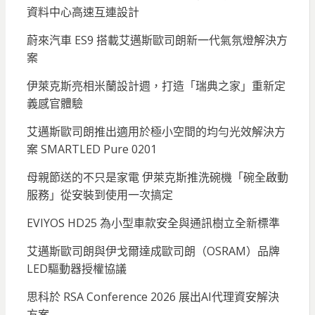
資料中心高速互連設計
蔚來汽車 ES9 搭載艾邁斯歐司朗新一代氣氛燈解決方
案
伊萊克斯亮相米蘭設計週，打造「瑞典之家」重新定
義感官體驗
艾邁斯歐司朗推出適用於極小空間的均勻光效解決方
案 SMARTLED Pure 0201
母親節送的不只是家電 伊萊克斯推洗碗機「碗全啟動
服務」從安裝到使用一次搞定
EVIYOS HD25 為小型車款安全與通訊樹立全新標準
艾邁斯歐司朗與伊戈爾達成歐司朗（OSRAM）品牌
LED驅動器授權協議
思科於 RSA Conference 2026 展出AI代理資安解決
方案