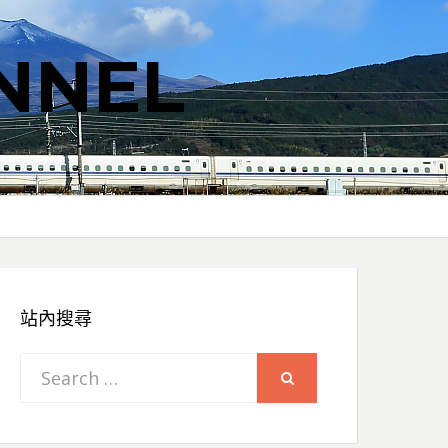
NNEL
站內搜尋
Search
SEARCH
for: