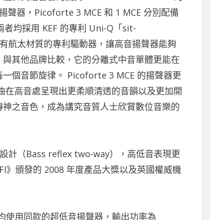
Picoforte 3 MCE 和 1 MCE 分別配備
兩者均採用 KEF 的專利 Uni-Q「sit-
，擁有航太材質的專利驅動器，讓高音揚聲器能夠
，與其他品牌比較，它的分離式中音單體更能在
節旋律。 Picoforte 3 MCE 的揚聲器更
曲在高音處呈現出更柔順清透的音韻以及更加開
傳神之音色，成為講究音質人士欣賞數位音樂的
（Bass reflex two-way），高低音表現更
FI》頒發的 2008 年度產品大獎以及英國權威機
 1 MCE 均使用同款的超低音揚聲器，輸出功率為