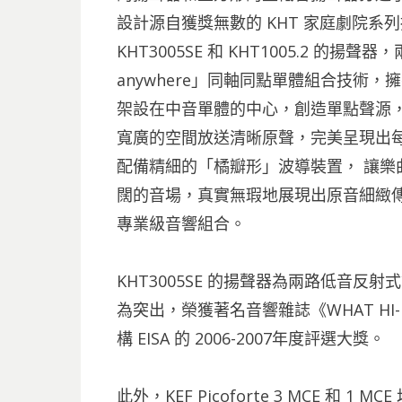
設計源自獲獎無數的 KHT 家庭劇院系列揚聲器，
KHT3005SE 和 KHT1005.2 的揚聲器，
anywhere」同軸同點單體組合技術
架設在中音單體的中心，創造單點聲源
寬廣的空間放送清晰原聲，完美呈現出每一個音
配備精細的「橘瓣形」波導裝置， 讓樂
闊的音場，真實無瑕地展現出原音細緻
專業級音響組合。
KHT3005SE 的揚聲器為兩路低音反射式設計
為突出，榮獲著名音響雜誌《WHAT HI-
構 EISA 的 2006-2007年度評選大獎。
此外，KEF Picoforte 3 MCE 和