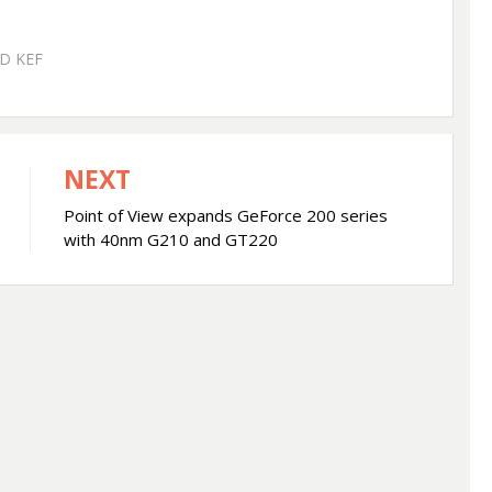
ED
KEF
NEXT
Point of View expands GeForce 200 series
with 40nm G210 and GT220