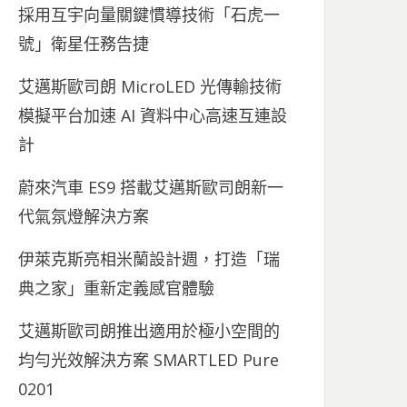
採用互宇向量關鍵慣導技術「石虎一
號」衛星任務告捷
艾邁斯歐司朗 MicroLED 光傳輸技術
模擬平台加速 AI 資料中心高速互連設
計
蔚來汽車 ES9 搭載艾邁斯歐司朗新一
代氣氛燈解決方案
伊萊克斯亮相米蘭設計週，打造「瑞
典之家」重新定義感官體驗
艾邁斯歐司朗推出適用於極小空間的
均勻光效解決方案 SMARTLED Pure
0201