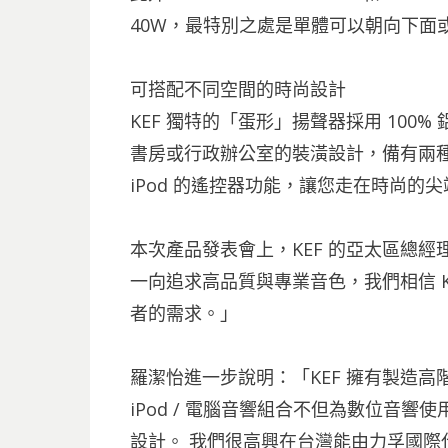
40W，最特別之處是單體可以朝向下面
可搭配不同空間的時尚設計
KEF 獨特的「蛋形」揚聲器採用 10
書房或行政辦公室的裝潢設計，備有兩種
iPod 的遙控器功能，讓您走在時尚的
本次產品發表會上，KEF 的亞太區總
一向追求高品質與專業音色，我們相信 KEF 
者的需求。」
羅潔怡進一步說明：「KEF 擁有製造高階 Hi-
iPod / 電腦音響組合不但為數位音
設計。 我們很高興在台灣能由力孚國際代理 K