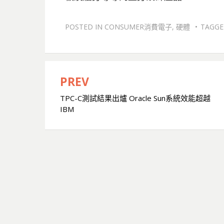
POSTED IN
CONSUMER消費電子
,
硬體
TAGG
PREV
文
TPC-C測試結果出爐 Oracle Sun系統效能超越
章
IBM
導
覽