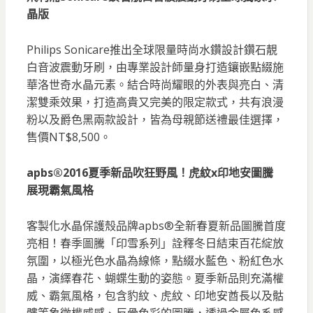
晶版
Philips Sonicare推出全球限量時尚水鑽設計鑽石靚
白音波震動牙刷，由專業設計師量身打造鑲嵌點綴施
華洛世奇水晶元素。結合時尚耀眼的外表與亮白、清
潔雙乘效果，打造高貴又完美的限定款式，共有浪漫
粉以及爵色黑兩款設計，皆為母親節送禮最佳選擇，
售價NT$8,500。
apbs®2016夏季新品吹狂野風！虎紋x印地安圖騰
展現霸氣風格
客製化水晶保護殼品牌apbs®全新春夏新品圖騰首度
亮相！春季圖騰「印雪系列」詮釋冬日結束百花綻放
氛圍，以極光色水晶為線條，點綴水藍色、粉紅色水
晶，演繹春花、蝴蝶生動的姿態。夏季新品則充滿權
威、霸氣風格，包含豹紋、虎紋、印地安酋長以及骷