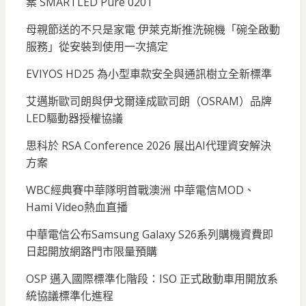
案 SMARTLED Pure 0201
母親節送的不只是家電 伊萊克斯推洗碗機「碗全啟動
服務」從安裝到使用一次搞定
EVIYOS HD25 為小型車款安全與通訊樹立全新標準
艾邁斯歐司朗與伊戈爾達成歐司朗（OSRAM）品牌
LED驅動器授權協議
思科於 RSA Conference 2026 展出AI代理資安解決
方案
WBC經典賽中華隊明首戰澳洲 中華電信MOD、
Hami Video熱血直播
中華電信公布Samsung Galaxy S26系列購機資費即
日起開放網路門市限量預購
OSP 邁入國際標準化階段：ISO 正式啟動車用開放系
統協議標準化進程