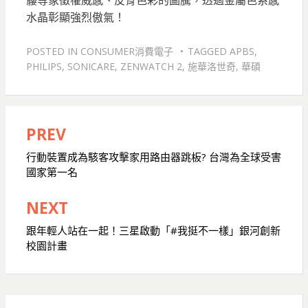
髏等象徵權威感、反骨色彩的圖騰，透過金屬色系感
水晶彰顯強烈傲氣！
POSTED IN
CONSUMER消費電子
TAGGED
APBS
,
PHILIPS
,
SONICARE
,
ZENWATCH 2
,
施華洛世奇
,
華碩
PREV
文
章
行動裝置成為駭客攻擊家用路由器跳板? 台灣為全球受害
國家第一名
導
覽
NEXT
跟年輕人站在一起！三星啟動「#我挺不一樣」銀河創新
校園計畫