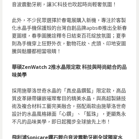
音波震動牙刷，讓3C科技也吹起時尚輕奢氛圍！
此外，不少民眾選擇於春電展購入新機，專注於客製
化水晶手機保護殼的台灣自創品牌apbs®推出全新春
夏圖樣，春季圖騰詮釋冬日結束百花綻放氛圍；夏季
則為手機穿上狂野外衣，動物花紋、虎頭、印地安圖
騰與骷髏都相當吸睛！
華碩ZenWatch 2推水晶限定款 科技與時尚結合的品
味美學
採用施華洛世奇水晶的「真皮晶鑽藍」限定款，高品
質皮革錶帶鑲嵌璀璨奪目的精美水晶，與高超製錶技
術及複合材料工藝完美融合，搭配兩款由施華洛世奇
設計的水晶風格錶面「心鑽」、「藍珠」，更顯雋永
不凡的品味美學，即日起獨步全球搶先上市！
飛利浦Sonicare鑽石靚白音波震動牙刷全球獨家水