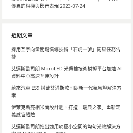
優異的相機與影音表現
2023-07-24
近期文章
採用互宇向量關鍵慣導技術「石虎一號」衛星任務告
捷
艾邁斯歐司朗 MicroLED 光傳輸技術模擬平台加速 AI
資料中心高速互連設計
蔚來汽車 ES9 搭載艾邁斯歐司朗新一代氣氛燈解決方
案
伊萊克斯亮相米蘭設計週，打造「瑞典之家」重新定
義感官體驗
艾邁斯歐司朗推出適用於極小空間的均勻光效解決方