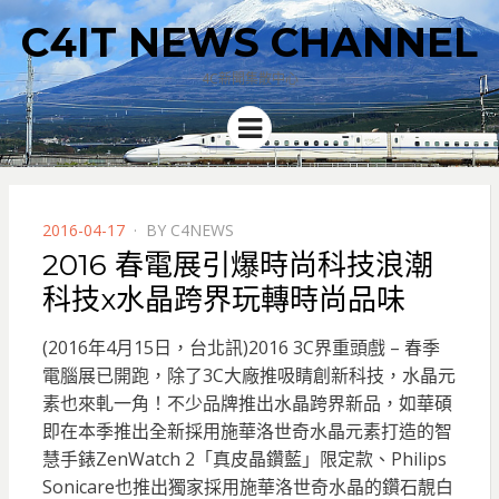
C4IT NEWS CHANNEL
4C新聞集散中心
Menu
POSTED
2016-04-17
BY
C4NEWS
ON
2016 春電展引爆時尚科技浪潮
科技x水晶跨界玩轉時尚品味
(2016年4月15日，台北訊)2016 3C界重頭戲 – 春季
電腦展已開跑，除了3C大廠推吸睛創新科技，水晶元
素也來軋一角！不少品牌推出水晶跨界新品，如華碩
即在本季推出全新採用施華洛世奇水晶元素打造的智
慧手錶ZenWatch 2「真皮晶鑽藍」限定款、Philips
Sonicare也推出獨家採用施華洛世奇水晶的鑽石靚白