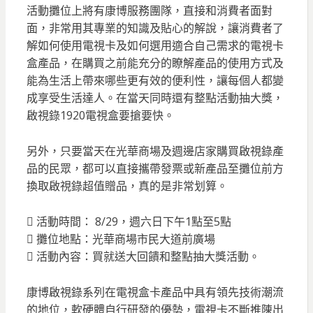
活動攤位上將有康博服務團隊，直接和消費者面對
面，非常用其專業的知識及貼心的解說，讓消費者了
解如何使用電視卡及如何選用適合自己需求的電視卡
盒產品，在購買之前能充分的瞭解產品的使用方式及
能為生活上帶來哪些更有效的便利性，讓每個人都變
成享受生活達人。在當天同時還有整點活動抽大獎，
啟視錄1920電視盒要搶要快。
另外，只要當天在光華商場及週邊店家購買啟視錄產
品的民眾，都可以直接攜帶發票或新產品至攤位前方
換取啟視錄超值贈品，真的是非常划算。
 活動時間： 8/29，週六日下午1點至5點
 攤位地點：光華商場市民大道前廣場
 活動內容：買就送大回饋和整點抽大獎活動。
康博啟視錄系列在電視盒卡產品中具有領先技術潮流
的地位，軟硬體自行研發的優勢，電視卡不斷推陳出