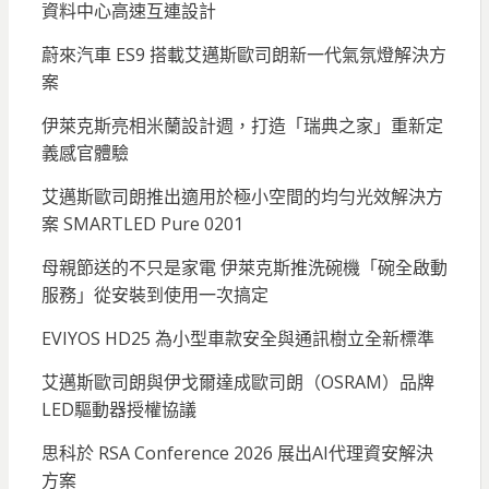
資料中心高速互連設計
蔚來汽車 ES9 搭載艾邁斯歐司朗新一代氣氛燈解決方
案
伊萊克斯亮相米蘭設計週，打造「瑞典之家」重新定
義感官體驗
艾邁斯歐司朗推出適用於極小空間的均勻光效解決方
案 SMARTLED Pure 0201
母親節送的不只是家電 伊萊克斯推洗碗機「碗全啟動
服務」從安裝到使用一次搞定
EVIYOS HD25 為小型車款安全與通訊樹立全新標準
艾邁斯歐司朗與伊戈爾達成歐司朗（OSRAM）品牌
LED驅動器授權協議
思科於 RSA Conference 2026 展出AI代理資安解決
方案