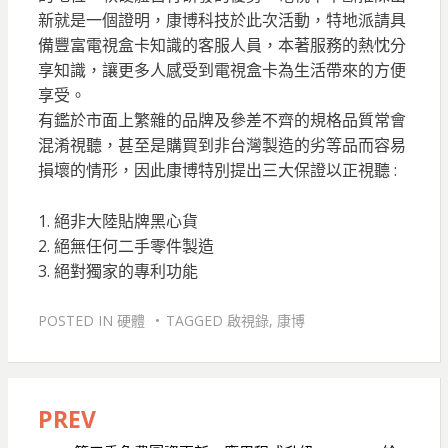
新就是一個證明，康博科技於此次活動，特地派請具
備豐富電視盒卡知識的客服人員，本著服務的熱忱分
享知識，讓更多人感受到電視盒卡為生活帶來的方便
享受。
有鑑於市面上繁雜的品牌及參差不齊的規格品質常會
混淆視聽，甚至是購買到非台灣製造的劣等品而容易
損壞的情形，因此康博特別提出三大保證以正視聽 :
1. 絕非大陸貼牌黑心貨
2. 絕無任何二手零件製造
3. 絕對獨家的專利功能
POSTED IN
硬體
TAGGED
啟視錄
,
康博
PREV
文