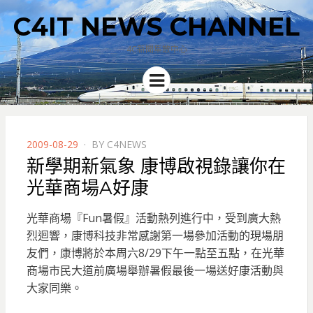
C4IT NEWS CHANNEL
4C新聞集散中心
Menu
POSTED
2009-08-29
BY
C4NEWS
ON
新學期新氣象 康博啟視錄讓你在
光華商場A好康
光華商場『Fun暑假』活動熱列進行中，受到廣大熱
烈迴響，康博科技非常感謝第一場參加活動的現場朋
友們，康博將於本周六8/29下午一點至五點，在光華
商場市民大道前廣場舉辦暑假最後一場送好康活動與
大家同樂。