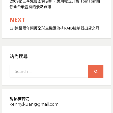
章
2009第三季免費圖資更新、應用程式升級 TomTom給
你全台最豐富的景點資訊
導
覽
NEXT
LSI連續兩年榮獲全球主機匯流排RAID控制器出貨之冠
站內搜尋
Search
for:
SEARCH
聯絡管理員
kenny.kuan@gmail.com