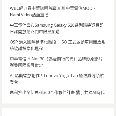
WBC經典賽中華隊明首戰澳洲 中華電信MOD、
Hami Video熱血直播
中華電信公布Samsung Galaxy S26系列購機資費即
日起開放網路門市限量預購
OSP 邁入國際標準化階段：ISO 正式啟動車用開放系
統協議標準化進程
中華電信 HiNet 30《為愛前行的光》品牌形象影片
獲雙國際影展肯定
AI 驅動智慧創作！Lenovo Yoga Tab 極致纖薄領航
登台
思科推出全新思科360合作夥伴計畫 攜手共建AI時代