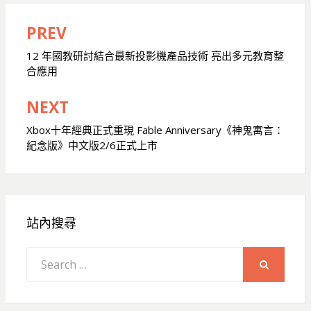
PREV
文
章
12 年國教研討結合最新投影機產品技術 亮出多元教育整
合應用
導
覽
NEXT
Xbox十年經典正式重現 Fable Anniversary《神鬼寓言：
紀念版》中文版2/6正式上市
站內搜尋
Search
for:
SEARCH