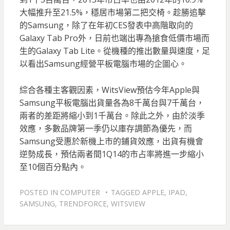
大幅推升至21.5%，穩居市場第二把交椅。趁勝追擊
的Samsung，除了在年初CES發表中高階取向的
Galaxy Tab Pro外，日前也端出專為搶食低價市場而
生的Galaxy Tab Lite。從機種的推出數量與速度，足
以看出Samsung經營平板電腦市場的企圖心。
綜合各種主客觀因素，WitsView預估今年Apple與
Samsung平板電腦出貨量各為8千萬台與7千萬台，
兩者的差距將縮小到1千萬台。除此之外，由於淡季
效應，多數品牌第一季仍以庫存調節為優先，而
Samsung受惠於新機上市的鋪貨效應，出貨有機會
逆勢成長，預估兩者間1Q14的市占率將進一步縮小
至10個百分點內。
POSTED IN
COMPUTER
TAGGED
APPLE
,
IPAD
,
SAMSUNG
,
TRENDFORCE
,
WITSVIEW