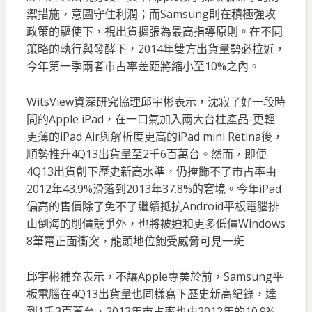
禦措施，意圖守住利潤；而Samsung則在積極強攻
政策的驅使下，視出貨擴張為最高指導原則。在不同
策略的執行與發酵下，2014年雙方出貨量勢必拉近，
今年第一季兩者市占率差距將縮小至10%之內。
WitsView資深研究協理邱宇彬表示，沈寂了好一段時
間的Apple iPad，在一口氣加入兩大台柱產品-更輕
更薄的iPad Air與解析度更高的iPad mini Retina後，
順勢推升4Q13出貨量至2千6百萬台。然而，即便
4Q13出貨創下歷史新高水準，仍掩飾不了市占率由
2012年43.9%滑落到2013年37.8%的窘境。今年iPad
偏高的售價除了免不了繼續抵抗Android平板電腦排
山倒海的削價競爭外，也將被迫和更多低價Windows
8筆電正面衝突，龍頭地位飽受威脅可見一斑
邱宇彬補充表示，不讓Apple專美於前，Samsung平
板電腦在4Q13出貨量也同樣寫下歷史新高紀錄，達
到1千3百萬台，2013年市占率也由2012年的10.9%