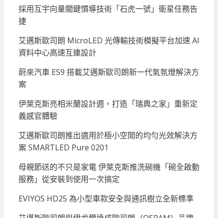
採用互宇向量關鍵慣導技術「石虎一號」衛星任務告
捷
艾邁斯歐司朗 MicroLED 光傳輸技術模擬平台加速 AI
資料中心高速互連設計
蔚來汽車 ES9 搭載艾邁斯歐司朗新一代氣氛燈解決方
案
伊萊克斯亮相米蘭設計週，打造「瑞典之家」重新定
義感官體驗
艾邁斯歐司朗推出適用於極小空間的均勻光效解決方
案 SMARTLED Pure 0201
母親節送的不只是家電 伊萊克斯推洗碗機「碗全啟動
服務」從安裝到使用一次搞定
EVIYOS HD25 為小型車款安全與通訊樹立全新標準