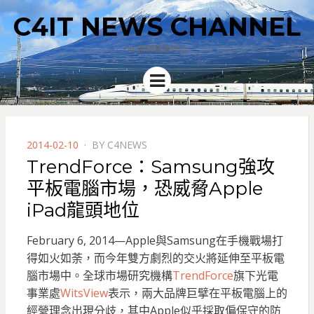
C4IT NEWS CHANNEL
4C新聞集散中心
Menu
POSTED
2014-02-10
BY
C4NEWS
ON
TrendForce：Samsung強攻
平板電腦市場，恐威脅Apple
iPad龍頭地位
February 6, 2014—Apple與Samsung在手機戰場打
得如火如荼，而今年雙方劇烈的交火將延伸至平板電
腦市場中。全球市場研究機構
TrendForce
旗下光電
事業處
WitsView
表示，兩大品牌巨擘在平板電腦上的
經營理念出現分歧，
其中Apple似乎採取偏保守的防