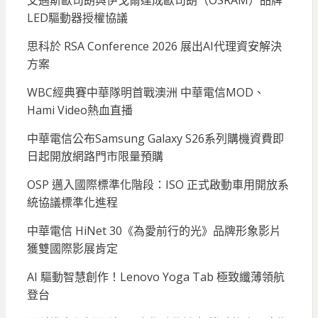
艾邁斯歐司朗與伊戈爾達成歐司朗（OSRAM）品牌
LED驅動器授權協議
思科於 RSA Conference 2026 展出AI代理資安解決
方案
WBC經典賽中華隊明首戰澳洲 中華電信MOD、
Hami Video熱血直播
中華電信公布Samsung Galaxy S26系列購機資費即
日起開放網路門市限量預購
OSP 邁入國際標準化階段：ISO 正式啟動車用開放系
統協議標準化進程
中華電信 HiNet 30《為愛前行的光》品牌形象影片
獲雙國際影展肯定
AI 驅動智慧創作！Lenovo Yoga Tab 極致纖薄領航
登台